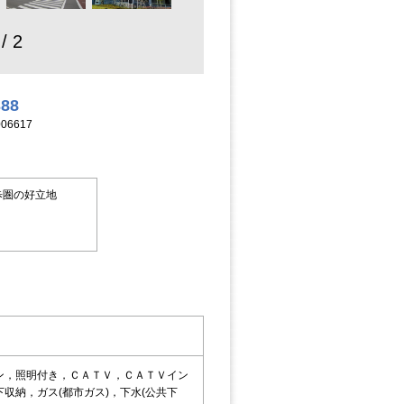
 / 2
388
06617
歩圏の好立地
ン，照明付き，ＣＡＴＶ，ＣＡＴＶイン
納，ガス(都市ガス)，下水(公共下