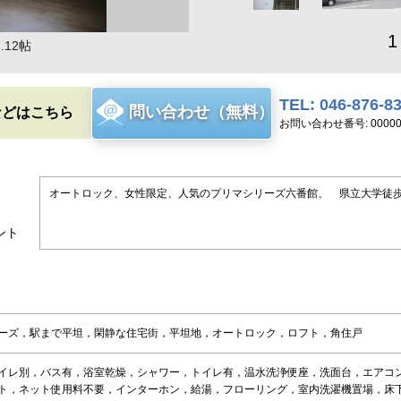
1
.12帖
TEL: 046-876-8
問い合わせ（無料）
などはこちら
お問い合わせ番号: 00000
オートロック、女性限定、人気のプリマシリーズ六番館、 県立大学徒
ント
ーズ，駅まで平坦，閑静な住宅街，平坦地，オートロック，ロフト，角住戸
イレ別，バス有，浴室乾燥，シャワー，トイレ有，温水洗浄便座，洗面台，エアコ
ト，ネット使用料不要，インターホン，給湯，フローリング，室内洗濯機置場，床下収