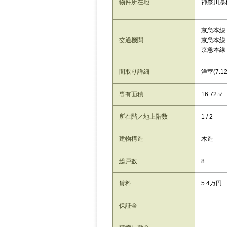
神奈川県
物件所在地
京急本線
交通機関
京急本線
京急本線
間取り詳細
洋室(7.1
専有面積
16.72㎡
所在階／地上階数
1 / 2
建物構造
木造
総戸数
8
賃料
5.4万円
保証金
-