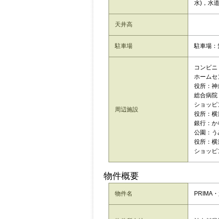
水)，水道
天井高
駐車場
駐車場：
コンビニ：
ホームセン
役所：神
総合病院
ショッピン
周辺施設
役所：横
銀行：か
公園：う
役所：横
ショッピン
物件概要
物件名
PRIMA