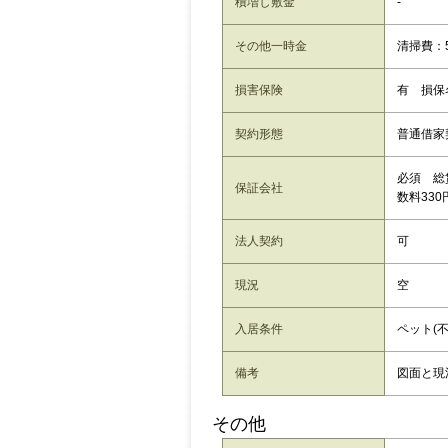
積増し敷金
-
その他一時金
清掃費：5
損害保険
有 損保
契約形態
普通借家
必須 総
保証会社
数料330
法人契約
可
現況
空
入居条件
ペット(不
備考
図面と現
その他