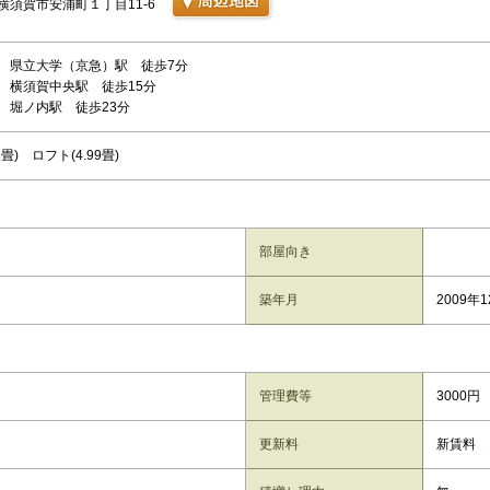
横須賀市安浦町１丁目11-6
 県立大学（京急）駅 徒歩7分
 横須賀中央駅 徒歩15分
 堀ノ内駅 徒歩23分
2畳) ロフト(4.99畳)
部屋向き
築年月
2009年
管理費等
3000円
更新料
新賃料 