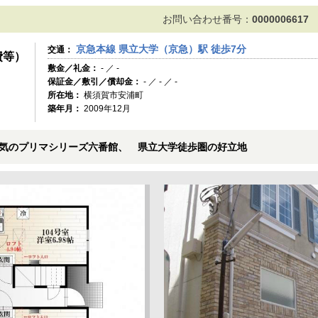
お問い合わせ番号：
0000006617
京急本線 県立大学（京急）駅 徒歩7分
交通：
費等）
敷金／礼金：
- ／ -
保証金／敷引／償却金：
- ／ - ／ -
所在地：
横須賀市安浦町
築年月：
2009年12月
気のプリマシリーズ六番館、 県立大学徒歩圏の好立地