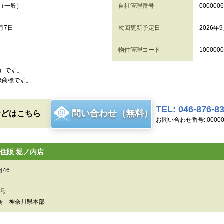
（一般）
自社管理番号
0000006
8月7日
次回更新予定日
2026年
物件管理コード
1000000
）です。
録商標です。
TEL: 046-876-8
問い合わせ（無料）
などはこちら
お問い合わせ番号: 00000
住販 堀ノ内店
46
0号
会 神奈川県本部