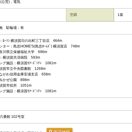
(公営)，電気
空調
1基
無 駐輪場：有
ﾛｰｿﾝ 横須賀日の出町三丁目店 464m
ター：島忠HOME'S(島忠ﾎｰﾑｽﾞ) 横須賀店 748m
奈川県立保健福祉大学 696m
：横須賀共済病院 593m
グ施設：横須賀ﾓｱｰｽﾞｼﾃｨ 1081m
須賀市立中央図書館 1269m
ながわ信用金庫安浦支店 658m
みかぜ公園 898m
須賀市役所 1051m
グ施設：横須賀ﾓｱｰｽﾞｼﾃｨ 1081m
・六番館 102号室