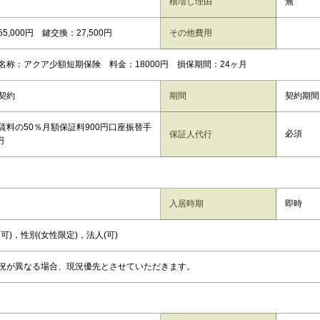
積増し理由
無
5,000円 鍵交換：27,500円
その他費用
名称：アクア少額短期保険 料金：18000円 損保期間：24ヶ月
契約
期間
契約期間
賃料の50％月額保証料900円口座振替手
必須
保証人代行
円
入居時期
即時
可)，性別(女性限定)，法人(可)
況が異なる場合、現況優先とさせていただきます。