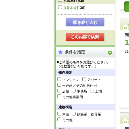
京浜急行電鉄
京急本線
(136)
駅を絞り込む
間
条件を指定
21
■ご希望の条件をお選びください。
（複数選択が可能です。）
物件種別
マンション
アパート
一戸建／その他居住用
店舗
事務所
土地
その他事業用
建物構造
木造
鉄筋系・鉄骨系
その他