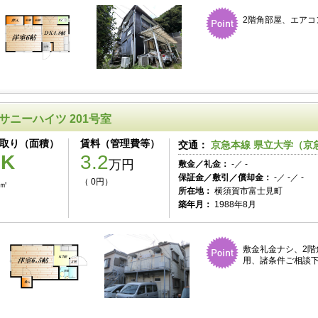
2階角部屋、エアコ
サニーハイツ 201号室
取り（面積）
賃料（管理費等）
交通：
京急本線 県立大学（京急
1K
3.2
万円
敷金／礼金：
-／ -
保証金／敷引／償却金：
-／ -／ -
（ 0円）
0㎡
所在地：
横須賀市富士見町
築年月：
1988年8月
敷金礼金ナシ、2階
用、諸条件ご相談