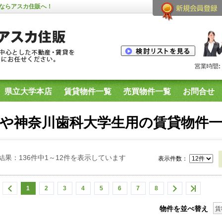
ならアスカ住販へ！
県立大学本店
賃貸物件一覧
売買物件一覧
お問合せ
学生用物件
横須賀市内のプリマシリーズ空室一覧
や神奈川歯科大学生用の賃貸物件
結果：136件中1～12件を表示しています
表示件数：
1
2
3
4
5
6
7
8
物件を並べ替え
賃