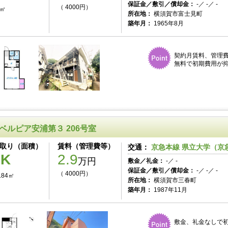
保証金／敷引／償却金：
-／ -／ -
（ 4000円）
0㎡
所在地：
横須賀市富士見町
築年月：
1965年8月
契約月賃料、管理
無料で初期費用が
ベルピア安浦第３ 206号室
取り（面積）
賃料（管理費等）
交通：
京急本線 県立大学（京急
1K
2.9
万円
敷金／礼金：
-／ -
保証金／敷引／償却金：
-／ -／ -
（ 4000円）
.84㎡
所在地：
横須賀市三春町
築年月：
1987年11月
敷金、礼金なしで