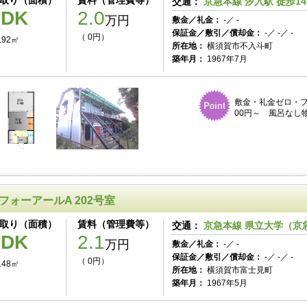
取り（面積）
賃料（管理費等）
交通：
京急本線 汐入駅 徒歩1
1DK
2.0
万円
敷金／礼金：
-／ -
保証金／敷引／償却金：
-／ -／ -
（ 0円）
.92㎡
所在地：
横須賀市不入斗町
築年月：
1967年7月
敷金・礼金ゼロ・フ
00円～ 風呂なし
フォーアールA 202号室
取り（面積）
賃料（管理費等）
交通：
京急本線 県立大学（京急
1DK
2.1
万円
敷金／礼金：
-／ -
保証金／敷引／償却金：
-／ -／ -
（ 0円）
.48㎡
所在地：
横須賀市富士見町
築年月：
1967年5月