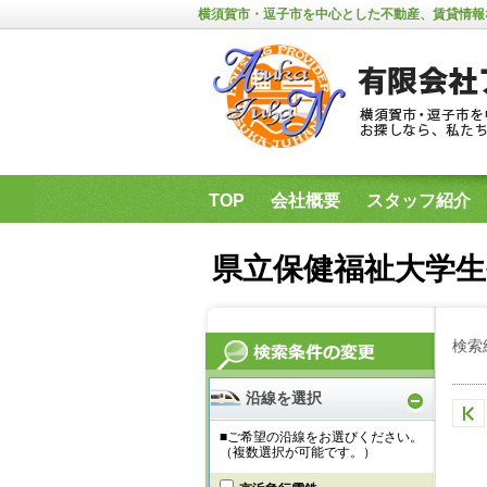
横須賀市・逗子市を中心とした不動産、賃貸情報
TOP
会社概要
スタッフ紹介
県立保健福祉大学・神奈川歯科大
県立保健福祉大学生
検索
沿線を選択
■ご希望の沿線をお選びください。
（複数選択が可能です。）