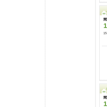
間
15
間