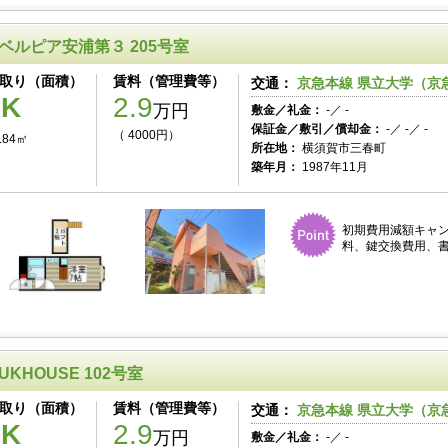
ベルピア安浦第３ 205号室
取り（面積）
賃料（管理費等）
交通：
京急本線 県立大学（京急
1K
2.9
万円
敷金／礼金：
-／ -
保証金／敷引／償却金：
-／ -／ -
（ 4000円）
.84㎡
所在地：
横須賀市三春町
築年月：
1987年11月
初期費用減額キャン
料、鍵交換費用、書
UKHOUSE 102号室
取り（面積）
賃料（管理費等）
交通：
京急本線 県立大学（京急
1K
2.9
万円
敷金／礼金：
-／ -