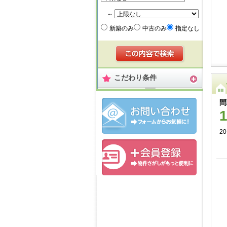
～
新築のみ
中古のみ
指定なし
こだわり条件
間
2