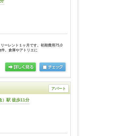
4分
リーレント１ヶ月です。初期費用75,0
物件。倉庫やアトリエに
アパート
）駅 徒歩11分