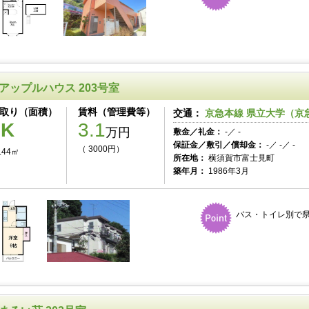
アップルハウス 203号室
取り（面積）
賃料（管理費等）
交通：
京急本線 県立大学（京急
1K
3.1
万円
敷金／礼金：
-／ -
保証金／敷引／償却金：
-／ -／ -
（ 3000円）
.44㎡
所在地：
横須賀市富士見町
築年月：
1986年3月
バス・トイレ別で県