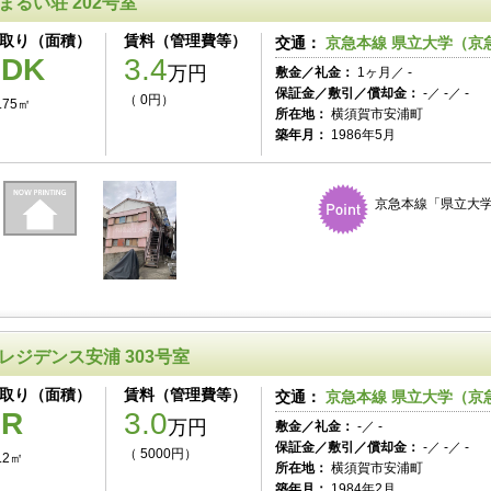
まるい荘 202号室
取り（面積）
賃料（管理費等）
交通：
京急本線 県立大学（京急
1DK
3.4
万円
敷金／礼金：
1ヶ月／ -
保証金／敷引／償却金：
-／ -／ -
（ 0円）
.75㎡
所在地：
横須賀市安浦町
築年月：
1986年5月
京急本線「県立大学
レジデンス安浦 303号室
取り（面積）
賃料（管理費等）
交通：
京急本線 県立大学（京急
1R
3.0
万円
敷金／礼金：
-／ -
保証金／敷引／償却金：
-／ -／ -
（ 5000円）
.2㎡
所在地：
横須賀市安浦町
築年月：
1984年2月