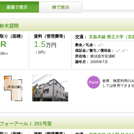
鈴木貸間
取り（面積）
賃料（管理費等）
交通：
京急本線 県立大学（京急
1R
1.5
万円
敷金／礼金：
-／ -
保証金／敷引／償却金：
-／ -／ -
（ 0円）
.06㎡
所在地：
横須賀市安浦町
築年月：
2005年7月
倉庫、物置利用の
しては使用できませ
フォーアールＩ 201号室