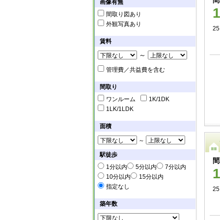
間
画像有無
間取り図あり
外観写真あり
25
賃料
～
管理費／共益費を含む
間取り
ワンルーム
1K/1DK
1LK/1LDK
面積
～
駅徒歩
間
1分以内
5分以内
7分以内
10分以内
15分以内
指定なし
25
築年数