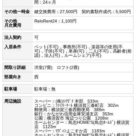
間：24ヶ月
その他一時金
鍵交換費用：27,500円 契約書類作成代：5,500円
その他
ReloRent24：1,100円
月次費用
法人契約
可
入居条件
ペット(不可)，事務所(不可)，楽器等の使用(不
可)，子供(不可)，単身(可)，二人(不可)，高齢者(相
談)，法人(可)，ルームシェア(不可)
間取り詳細
洋室(7畳) ロフト(2畳)
部屋向き
西
駐車場
駐車場：無
周辺施設
スーパー：(株)ｴｲｳﾞｲ 本部 533m
コンビニ：ﾌｧﾐﾘｰﾏｰﾄ 横須賀三春町店 302m
郵便局：横須賀三春西郵便局 388m
銀行：かながわ信用金庫安浦支店 353m
公園：横須賀市 海辺つり公園 1208m
ホームセンター：島忠HOME'S(島忠ﾎｰﾑｽﾞ) 横須賀
店 1123m
スーパー：ﾘｳﾞｨﾝよこすか店 1183m
ホームセンター：島忠HOME'S(島忠ﾎｰﾑｽﾞ) 横須賀