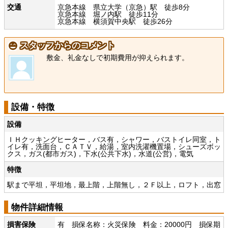
交通
京急本線 県立大学（京急）駅 徒歩8分
京急本線 堀ノ内駅 徒歩11分
京急本線 横須賀中央駅 徒歩26分
スタッフからのコメント
敷金、礼金なしで初期費用が抑えられます。
設備・特徴
設備
ＩＨクッキングヒーター，バス有，シャワー，バストイレ同室，ト
イレ有，洗面台，ＣＡＴＶ，給湯，室内洗濯機置場，シューズボッ
クス，ガス(都市ガス)，下水(公共下水)，水道(公営)，電気
特徴
駅まで平坦，平坦地，最上階，上階無し，２Ｆ以上，ロフト，出窓
物件詳細情報
損害保険
有 損保名称：火災保険 料金：20000円 損保期