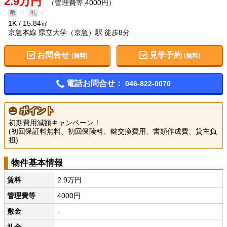
2.9万円
（管理費等 4000円）
-
-
1K
15.84㎡
京急本線 県立大学（京急）駅 徒歩8分
お問合せ
見学予約
(無料)
(無料)
電話お問合せ：
046-822-0070
ポイント
初期費用減額キャンペーン！
(初回保証料無料、初回保険料、鍵交換費用、書類作成費、貸主負
担)
物件基本情報
賃料
2.9万円
管理費等
4000円
敷金
-