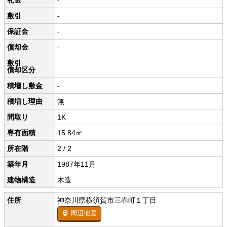
礼金
-
敷引
-
保証金
-
償却金
-
敷引
償却区分
積増し敷金
-
積増し理由
無
間取り
1K
専有面積
15.84㎡
所在階
2 / 2
築年月
1987年11月
建物構造
木造
住所
神奈川県横須賀市三春町１丁目
周辺地図