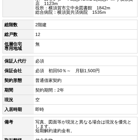
店 1123m
役所：横須賀市立中央図書館 1842m
総合病院：横須賀共済病院 1535m
総階数
2階建
総戸数
12
低層住宅
無
専用地域
保証人代行
必須
保証会社
必須 初回50％～ 月額1,500円
契約形態
普通借家契約
期間
契約期間：2年
現況
空
入居時期
即時
備考
写真、図面等が現況と異なる場合は現況を優先と
します。
短期解約違約金有。