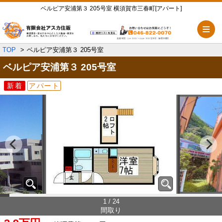
ベルピア安浦第３ 205号室 横須賀市三春町[アパート]
メ
TOP
ベルピア安浦第３ 205号室
ベルピア安浦第３
205号室
新着
アパート
1 / 24
間取り