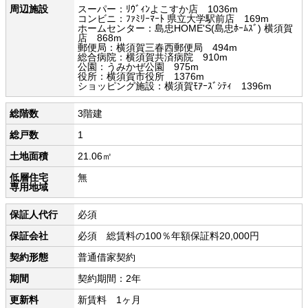
周辺施設
スーパー：ﾘｳﾞｨﾝよこすか店 1036m
コンビニ：ﾌｧﾐﾘｰﾏｰﾄ 県立大学駅前店 169m
ホームセンター：島忠HOME'S(島忠ﾎｰﾑｽﾞ) 横須賀
店 868m
郵便局：横須賀三春西郵便局 494m
総合病院：横須賀共済病院 910m
公園：うみかぜ公園 975m
役所：横須賀市役所 1376m
ショッピング施設：横須賀ﾓｱｰｽﾞｼﾃｨ 1396m
総階数
3階建
総戸数
1
土地面積
21.06㎡
低層住宅
無
専用地域
保証人代行
必須
保証会社
必須 総賃料の100％年額保証料20,000円
契約形態
普通借家契約
期間
契約期間：2年
更新料
新賃料 1ヶ月