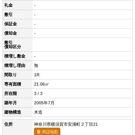
礼金
-
敷引
-
保証金
-
償却金
-
敷引
償却区分
積増し敷金
-
積増し理由
無
間取り
1R
専有面積
21.06㎡
所在階
3 / 3
築年月
2005年7月
建物構造
木造
住所
神奈川県横須賀市安浦町２丁目21
周辺地図