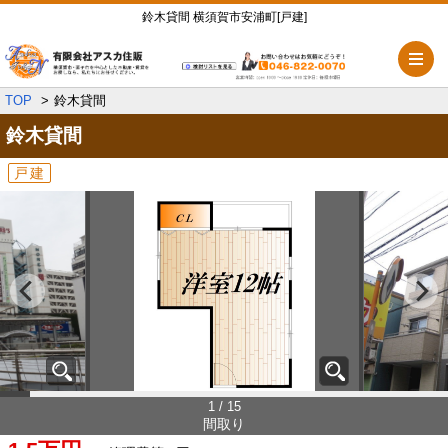
鈴木貸間 横須賀市安浦町[戸建]
メ
TOP
鈴木貸間
鈴木貸間
戸建
1 / 15
間取り