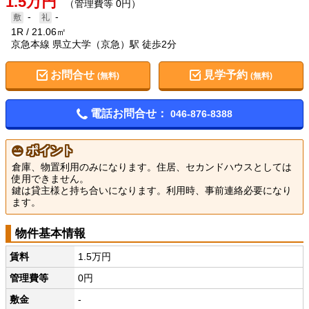
1.5万円
（管理費等 0円）
-
-
1R
21.06㎡
京急本線 県立大学（京急）駅 徒歩2分
お問合せ
見学予約
(無料)
(無料)
電話お問合せ：
046-876-8388
ポイント
倉庫、物置利用のみになります。住居、セカンドハウスとしては
使用できません。
鍵は貸主様と持ち合いになります。利用時、事前連絡必要になり
ます。
物件基本情報
賃料
1.5万円
管理費等
0円
敷金
-