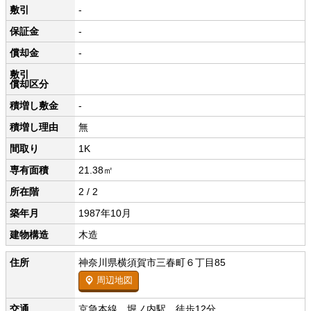
敷引
-
保証金
-
償却金
-
敷引
償却区分
積増し敷金
-
積増し理由
無
間取り
1K
専有面積
21.38㎡
所在階
2 / 2
築年月
1987年10月
建物構造
木造
住所
神奈川県横須賀市三春町６丁目85
周辺地図
交通
京急本線 堀ノ内駅 徒歩12分