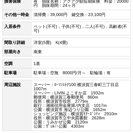
損害保険
有 損保名称：アクア少額短期保険 料金：20000
円 損保期間：24ヶ月
その他一時金
清掃費：39,000円 鍵交換：23,100円
入居条件
ペット(不可)，子供(不可)，二人(不可)，高齢者(不
可)
間取り詳細
洋室(5畳) K(4畳)
部屋向き
南東
空調
1基
駐車場
駐車場：空無 8000円/月～ 駐輪場：有
周辺施設
スーパー：ﾛｰｿﾝｽﾄｱ100 横須賀三春町三丁目店
1007m
スーパー：LIVIN よこすか店 1932m
郵便局：横須賀三春郵便局 860m
役所：横須賀市役所 2779m
銀行：湘南信用金庫堀ﾉ内支店 1017m
公園：横須賀市 海辺つり公園 1652m
ショッピング施設：横須賀ﾓｱｰｽﾞｼﾃｨ 2910m
役所：横須賀市立中央図書館 2628m
公園：うみかぜ公園 2120m
公園：ｳﾞｪﾙﾆｰ公園 4303m