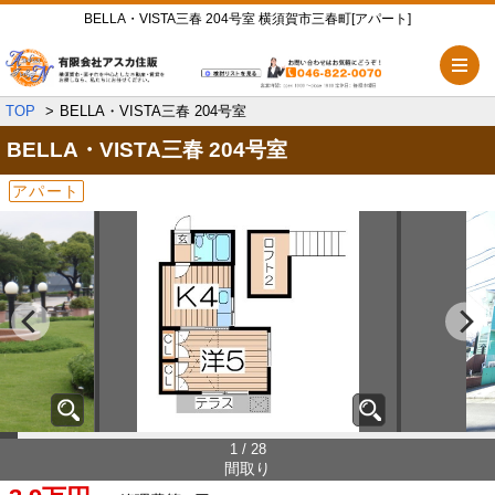
BELLA・VISTA三春 204号室 横須賀市三春町[アパート]
メ
TOP
BELLA・VISTA三春 204号室
BELLA・VISTA三春
204号室
アパート
1 / 28
間取り