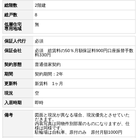
総階数
2階建
総戸数
8
低層住宅
無
専用地域
保証人代行
必須
保証会社
必須 総賃料の50％月額保証料900円口座振替手数
料330円
契約形態
普通借家契約
期間
契約期間：2年
更新料
新賃料 1ヶ月
現況
空
入居時期
即時
備考
図面と現況が異なる場合、現況優先とさせていた
だきます。
内装写真は同物件別部屋のものになりますが、仕
様は同様です。
駐輪場は自転車、原付のみ 原付月額1000円