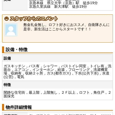
京急本線 県立大学（京急）駅 徒歩19分
京急久里浜線 新大津駅 徒歩19分
スタッフからのコメント
敷金礼金無し、ロフト好きにおススメ、自衛隊さんに
是非、新生活はここからスタートです！！
設備・特徴
設備
ガスキッチン，バス有，シャワー，バストイレ同室，トイレ有，洗
面台，エアコン，インターホン，給湯，フローリング，洗濯機置
場，収納有，収納２ヶ所，ガス(都市ガス)，下水(公共下水)，水道
(公営)，電気
特徴
閑静な住宅街，最上階，上階無し，２Ｆ以上，ロフト，角住戸，２
面採光
物件詳細情報