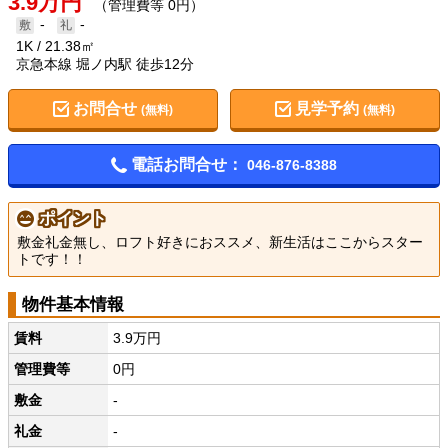
3.9万円
（管理費等 0円）
-
-
1K
21.38㎡
京急本線 堀ノ内駅 徒歩12分
お問合せ
見学予約
(無料)
(無料)
電話お問合せ：
046-876-8388
ポイント
敷金礼金無し、ロフト好きにおススメ、新生活はここからスター
トです！！
物件基本情報
賃料
3.9万円
管理費等
0円
敷金
-
礼金
-