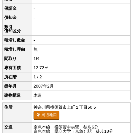
保証金
-
償却金
-
敷引
償却区分
積増し敷金
-
積増し理由
無
間取り
1R
専有面積
12.72㎡
所在階
1 / 2
築年月
2007年2月
建物構造
木造
住所
神奈川県横須賀市上町１丁目50 5
周辺地図
交通
京急本線 横須賀中央駅 徒歩6分
京急本線 県立大学（京急）駅 徒歩18分