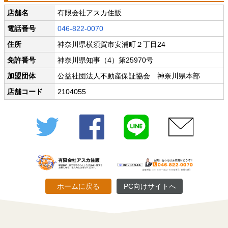
店舗名
有限会社アスカ住販
電話番号
046-822-0070
住所
神奈川県横須賀市安浦町２丁目24
免許番号
神奈川県知事（4）第25970号
加盟団体
公益社団法人不動産保証協会 神奈川県本部
店舗コード
2104055
Twitter
Facebook
LINE
メール
ホームに戻る
PC向けサイトへ