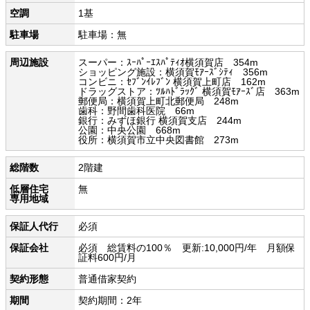
空調
1基
駐車場
駐車場：無
周辺施設
スーパー：ｽｰﾊﾟｰｴｽﾊﾟﾃｨｵ横須賀店 354m
ショッピング施設：横須賀ﾓｱｰｽﾞｼﾃｨ 356m
コンビニ：ｾﾌﾞﾝｲﾚﾌﾞﾝ 横須賀上町店 162m
ドラッグストア：ﾂﾙﾊﾄﾞﾗｯｸﾞ 横須賀ﾓｱｰｽﾞ店 363m
郵便局：横須賀上町北郵便局 248m
歯科：野間歯科医院 66m
銀行：みずほ銀行 横須賀支店 244m
公園：中央公園 668m
役所：横須賀市立中央図書館 273m
総階数
2階建
低層住宅
無
専用地域
保証人代行
必須
保証会社
必須 総賃料の100％ 更新:10,000円/年 月額保
証料600円/月
契約形態
普通借家契約
期間
契約期間：2年