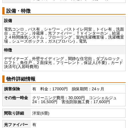
設備・特徴
設備
電気コンロ，バス有，シャワー，バストイレ同室，トイレ有，洗面
台，エアコン，冷蔵庫，光ファイバー，ＴＶインターホン，給湯，
２４時間換気システム，フローリング，室内洗濯機置場，洗濯機置
場，シューズボックス，ガス(プロパン)，電気
特徴
デザイナーズ，外壁サイディング，閑静な住宅街，ダブルロック，
ロフト，角住戸，２面採光，フリーレント，保証人(不要)，カード
決済可(入居時費用)
物件詳細情報
損害保険
有 料金：17000円 損保期間：24ヶ月
その他一時金
クリーニング費用：30,000円 コンシェルジュ
24：16,500円 害虫防除施工費：17,600円
間取り詳細
洋室(6畳)
光ファイバー
有