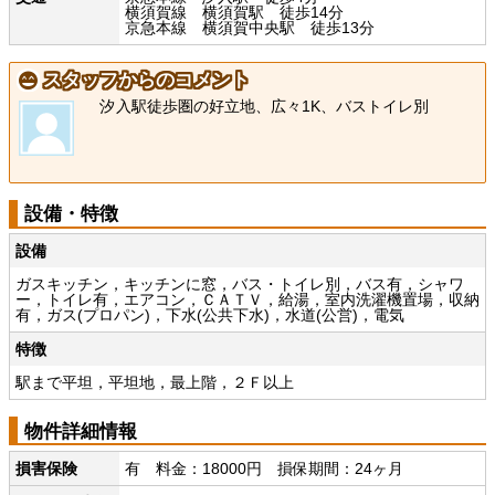
横須賀線 横須賀駅 徒歩14分
京急本線 横須賀中央駅 徒歩13分
スタッフからのコメント
汐入駅徒歩圏の好立地、広々1K、バストイレ別
設備・特徴
設備
ガスキッチン，キッチンに窓，バス・トイレ別，バス有，シャワ
ー，トイレ有，エアコン，ＣＡＴＶ，給湯，室内洗濯機置場，収納
有，ガス(プロパン)，下水(公共下水)，水道(公営)，電気
特徴
駅まで平坦，平坦地，最上階，２Ｆ以上
物件詳細情報
損害保険
有 料金：18000円 損保期間：24ヶ月