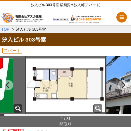
汐入ビル 303号室 横須賀市汐入町[アパート]
メ
TOP
汐入ビル 303号室
汐入ビル
303号室
アパート
1 / 31
間取り