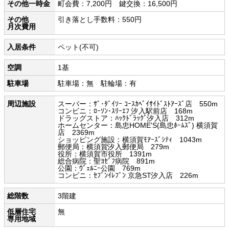
その他一時金
町会費：7,200円 鍵交換：16,500円
その他
引き落とし手数料：550円
月次費用
入居条件
ペット(不可)
空調
1基
駐車場
駐車場：無 駐輪場：有
周辺施設
スーパー：ｻﾞ･ﾀﾞｲｿｰ ｺｰｽｶﾍﾞｲｻｲﾄﾞｽﾄｱｰｽﾞ店 550m
コンビニ：ﾛｰｿﾝ･ｽﾘｰｴﾌ 汐入駅前店 168m
ドラッグストア：ﾊｯｸﾄﾞﾗｯｸﾞ汐入店 312m
ホームセンター：島忠HOME'S(島忠ﾎｰﾑｽﾞ) 横須賀
店 2369m
ショッピング施設：横須賀ﾓｱｰｽﾞｼﾃｨ 1043m
郵便局：横須賀汐入郵便局 279m
役所：横須賀市役所 1391m
総合病院：聖ﾖｾﾞﾌ病院 891m
公園：ｳﾞｪﾙﾆｰ公園 769m
コンビニ：ｾﾌﾞﾝｲﾚﾌﾞﾝ 京急ST汐入店 226m
総階数
3階建
低層住宅
無
専用地域