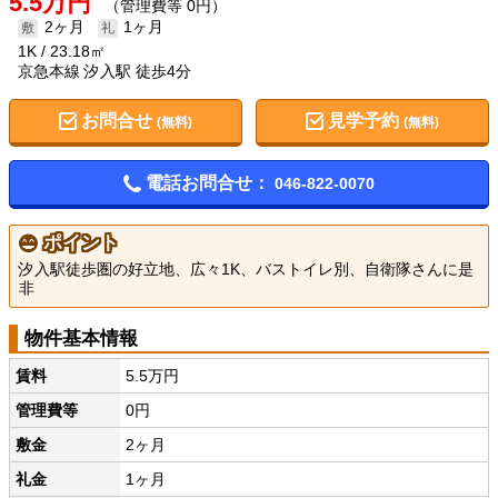
5.5万円
（管理費等 0円）
2ヶ月
1ヶ月
1K
23.18㎡
京急本線 汐入駅 徒歩4分
お問合せ
見学予約
(無料)
(無料)
電話お問合せ：
046-822-0070
ポイント
汐入駅徒歩圏の好立地、広々1K、バストイレ別、自衛隊さんに是
非
物件基本情報
賃料
5.5万円
管理費等
0円
敷金
2ヶ月
礼金
1ヶ月