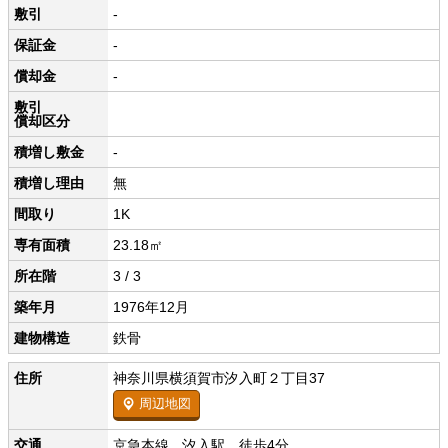
敷引
-
保証金
-
償却金
-
敷引
償却区分
積増し敷金
-
積増し理由
無
間取り
1K
専有面積
23.18㎡
所在階
3 / 3
築年月
1976年12月
建物構造
鉄骨
住所
神奈川県横須賀市汐入町２丁目37
周辺地図
交通
京急本線 汐入駅 徒歩4分