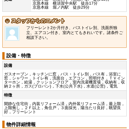
京急本線 横須賀中央駅 徒歩17分
京急本線 堀ノ内駅 徒歩29分
スタッフからのコメント
フリーレント2か月付き、バストイレ別、洗面所独
立、エアコン付き、室内とてもきれいです。諸条件ご
相談下さい。
設備・特徴
設備
ガスオーブン，キッチンに窓，バス・トイレ別，バス有，浴室に
窓，シャワー，トイレ有，洗面台，エアコン，照明付き，ＴＶイン
ターホン，給湯，クッションフロア，室内洗濯機置場，収納有，収
納２ヶ所，ガス(プロパン)，下水(公共下水)，水道(公営)，電気
特徴
閑静な住宅街，内装リフォーム済，内外装リフォーム済，最上階，
上階無し，２Ｆ以上，角住戸，３面採光，陽当たり良好，眺望良
好，フリーレント
物件詳細情報