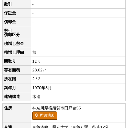
敷引
-
保証金
-
償却金
-
敷引
償却区分
積増し敷金
-
積増し理由
無
間取り
1DK
専有面積
28.02㎡
所在階
2 / 2
築年月
1970年3月
建物構造
木造
住所
神奈川県横須賀市田戸台55
周辺地図
交通
京急本線 県立大学（京急）駅 徒歩12分