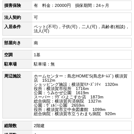
損害保険
有 料金：20000円 損保期間：24ヶ月
法人契約
可
入居条件
ペット(不可)，子供(可)，二人(可)，高齢者(相談)，
法人(可)
部屋向き
南
空調
1基
駐車場
駐車場：無
周辺施設
ホームセンター：島忠HOME'S(島忠ﾎｰﾑｽﾞ) 横須賀
店 1512m
ショッピング施設：横須賀ﾓｱｰｽﾞｼﾃｨ 1320m
役所：横須賀市役所 1716m
公園：うみかぜ公園 1619m
スーパー：ﾘｳﾞｨﾝよこすか店 1873m
総合病院：横須賀共済病院 1327m
公園：ｳﾞｪﾙﾆｰ公園 2659m
役所：横須賀市立中央図書館 1099m
総合病院：横須賀市立うわまち病院 920m
総階数
2階建