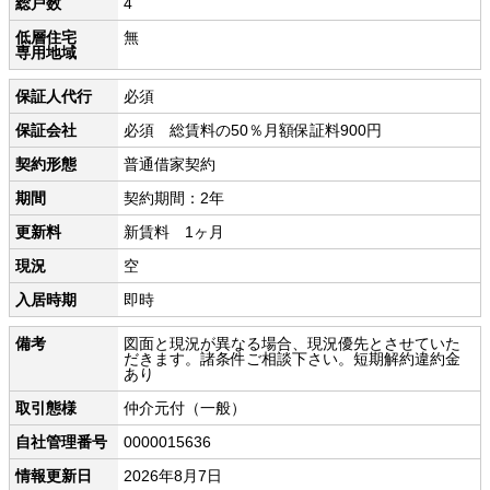
総戸数
4
低層住宅
無
専用地域
保証人代行
必須
保証会社
必須 総賃料の50％月額保証料900円
契約形態
普通借家契約
期間
契約期間：2年
更新料
新賃料 1ヶ月
現況
空
入居時期
即時
備考
図面と現況が異なる場合、現況優先とさせていた
だきます。諸条件ご相談下さい。短期解約違約金
あり
取引態様
仲介元付（一般）
自社管理番号
0000015636
情報更新日
2026年8月7日