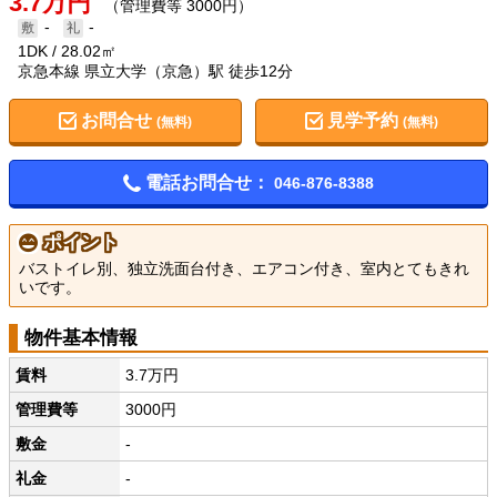
3.7万円
（管理費等 3000円）
-
-
1DK
28.02㎡
京急本線 県立大学（京急）駅 徒歩12分
お問合せ
見学予約
(無料)
(無料)
電話お問合せ：
046-876-8388
ポイント
バストイレ別、独立洗面台付き、エアコン付き、室内とてもきれ
いです。
物件基本情報
賃料
3.7万円
管理費等
3000円
敷金
-
礼金
-