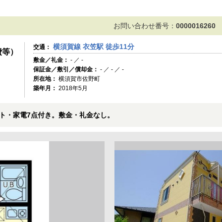
お問い合わせ番号：
0000016260
横須賀線 衣笠駅 徒歩11分
交通：
費等）
敷金／礼金：
- ／ -
保証金／敷引／償却金：
- ／ - ／ -
所在地：
横須賀市佐野町
築年月：
2018年5月
ト・家電7点付き。敷金・礼金なし。