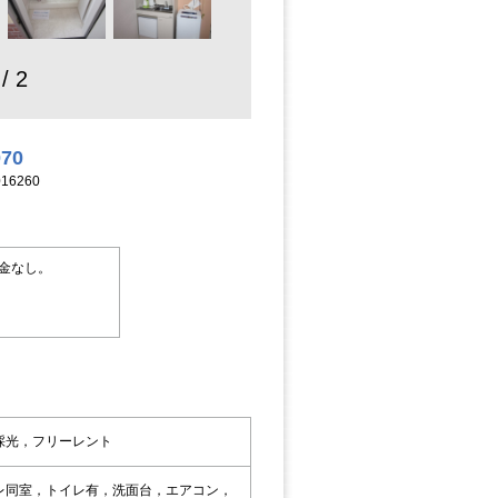
 / 2
070
16260
金なし。
採光，フリーレント
レ同室，トイレ有，洗面台，エアコン，