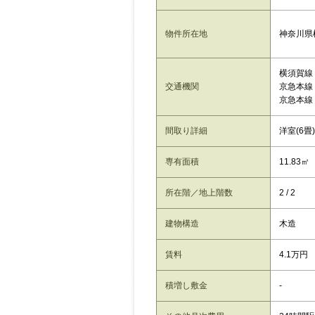
神奈川県
物件所在地
横須賀線
交通機関
京急本線
京急本線
間取り詳細
洋室(6畳
専有面積
11.83㎡
所在階／地上階数
2 / 2
建物構造
木造
賃料
4.1万円
積増し敷金
-