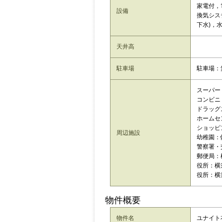
家電付，
設備
換気シス
下水)，水
天井高
駐車場
駐車場：
スーパー
コンビニ：
ドラッグス
ホームセン
ショッピング
周辺施設
幼稚園：
警察署・
郵便局：
役所：横須
役所：横
物件概要
物件名
ユナイト