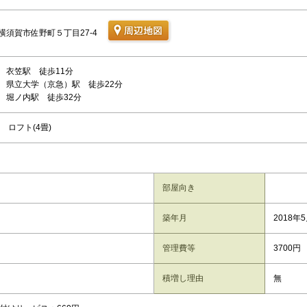
横須賀市佐野町５丁目27-4
 衣笠駅 徒歩11分
 県立大学（京急）駅 徒歩22分
 堀ノ内駅 徒歩32分
) ロフト(4畳)
部屋向き
築年月
2018年
管理費等
3700円
積増し理由
無