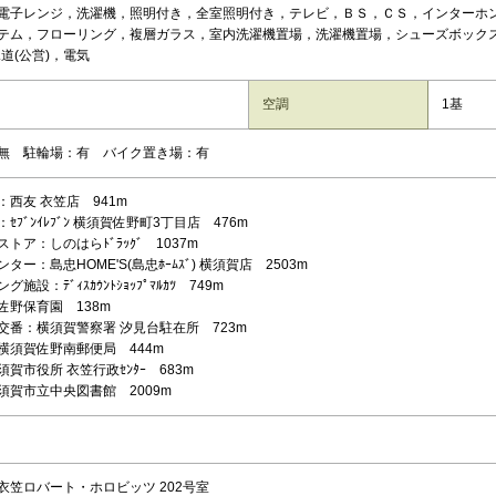
電子レンジ，洗濯機，照明付き，全室照明付き，テレビ，ＢＳ，ＣＳ，インターホ
テム，フローリング，複層ガラス，室内洗濯機置場，洗濯機置場，シューズボックス
道(公営)，電気
空調
1基
無 駐輪場：有 バイク置き場：有
：西友 衣笠店 941m
ｾﾌﾞﾝｲﾚﾌﾞﾝ 横須賀佐野町3丁目店 476m
トア：しのはらﾄﾞﾗｯｸﾞ 1037m
ター：島忠HOME'S(島忠ﾎｰﾑｽﾞ) 横須賀店 2503m
施設：ﾃﾞｨｽｶｳﾝﾄｼｮｯﾌﾟﾏﾙｶﾂ 749m
佐野保育園 138m
交番：横須賀警察署 汐見台駐在所 723m
横須賀佐野南郵便局 444m
賀市役所 衣笠行政ｾﾝﾀｰ 683m
須賀市立中央図書館 2009m
衣笠ロバート・ホロビッツ 202号室