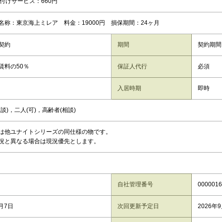
駆付けサービス：660円
名称：東京海上ミレア 料金：19000円 損保期間：24ヶ月
契約
期間
契約期間
賃料の50％
保証人代行
必須
入居時期
即時
談)，二人(可)，高齢者(相談)
は他ユナイトシリーズの同仕様の物です。
況と異なる場合は現況優先とします。
自社管理番号
0000016
8月7日
次回更新予定日
2026年