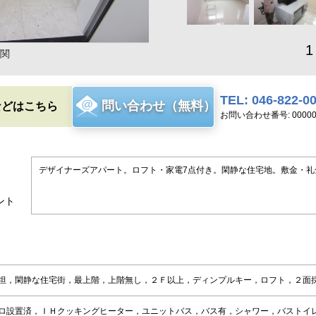
1
関
TEL: 046-822-0
問い合わせ（無料）
などはこちら
お問い合わせ番号: 00000
デザイナーズアパート。ロフト・家電7点付き。閑静な住宅地。敷金・礼
ント
坦，閑静な住宅街，最上階，上階無し，２Ｆ以上，ディンプルキー，ロフト，２面
ロ設置済，ＩＨクッキングヒーター，ユニットバス，バス有，シャワー，バストイ