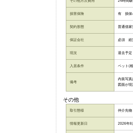
その他月次費用
24時間
損害保険
有 損保
契約形態
普通借家
保証会社
必須 総
現況
退去予定
入居条件
ペット(相
内装写真
備考
図面が現
その他
取引態様
仲介先物
情報更新日
2026年