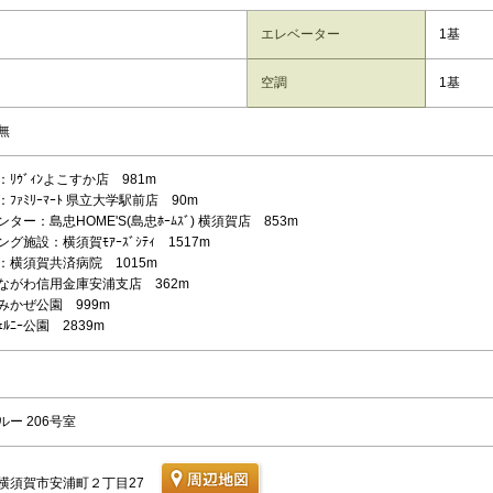
エレベーター
1基
空調
1基
無
ﾘｳﾞｨﾝよこすか店 981m
ﾌｧﾐﾘｰﾏｰﾄ 県立大学駅前店 90m
ター：島忠HOME'S(島忠ﾎｰﾑｽﾞ) 横須賀店 853m
グ施設：横須賀ﾓｱｰｽﾞｼﾃｨ 1517m
：横須賀共済病院 1015m
ながわ信用金庫安浦支店 362m
みかぜ公園 999m
ｪﾙﾆｰ公園 2839m
ー 206号室
横須賀市安浦町２丁目27