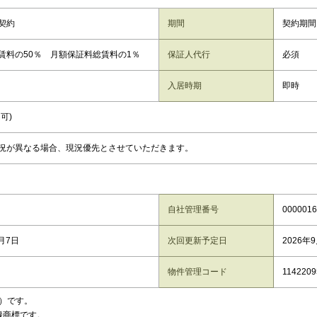
契約
期間
契約期間
賃料の50％ 月額保証料総賃料の1％
保証人代行
必須
入居時期
即時
可)
況が異なる場合、現況優先とさせていただきます。
自社管理番号
0000016
8月7日
次回更新予定日
2026年
物件管理コード
1142209
）です。
録商標です。