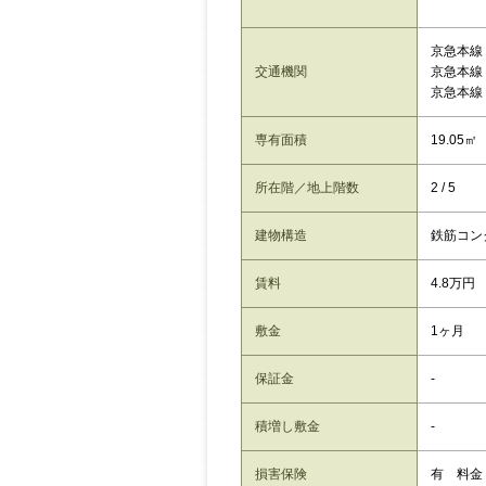
京急本線
交通機関
京急本線
京急本線
専有面積
19.05㎡
所在階／地上階数
2 / 5
建物構造
鉄筋コン
賃料
4.8万円
敷金
1ヶ月
保証金
-
積増し敷金
-
損害保険
有 料金