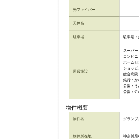
光ファイバー
天井高
駐車場
駐車場：
スーパー：
コンビニ：
ホームセン
ショッピン
周辺施設
総合病院
銀行：か
公園：う
公園：ｳﾞ
物件概要
物件名
グランブル
神奈川県
物件所在地