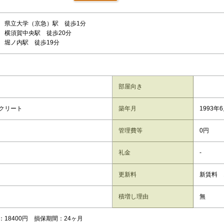
 県立大学（京急）駅 徒歩1分
 横須賀中央駅 徒歩20分
 堀ノ内駅 徒歩19分
部屋向き
クリート
築年月
1993年
管理費等
0円
礼金
-
更新料
新賃料 
積増し理由
無
：18400円 損保期間：24ヶ月