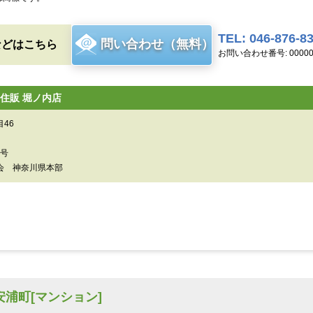
TEL: 046-876-8
問い合わせ（無料）
などはこちら
お問い合わせ番号: 00000
住販 堀ノ内店
46
0号
会 神奈川県本部
安浦町[マンション]