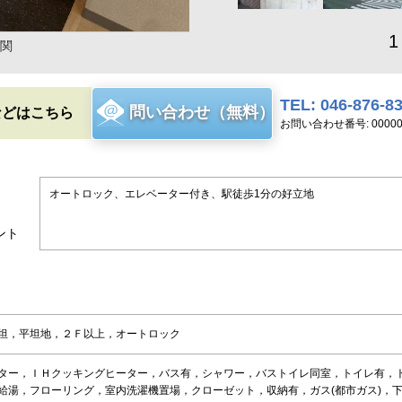
1
関
TEL: 046-876-8
問い合わせ（無料）
などはこちら
お問い合わせ番号: 00000
オートロック、エレベーター付き、駅徒歩1分の好立地
ント
坦，平坦地，２Ｆ以上，オートロック
ター，ＩＨクッキングヒーター，バス有，シャワー，バストイレ同室，トイレ有，
給湯，フローリング，室内洗濯機置場，クローゼット，収納有，ガス(都市ガス)，下水