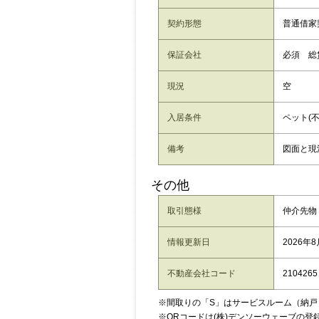
契約形態
普通借家
保証会社
必須 総
現況
空
入居条件
ペット(不
備考
図面と現
その他
取引態様
仲介先物
情報更新日
2026年
不動産会社コード
2104265
※間取りの「S」はサービスルーム（納戸
※QRコードは(株)デンソーウェーブの登