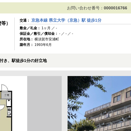
お問い合わせ番号：
0000016766
京急本線 県立大学（京急）駅 徒歩1分
交通：
費等）
敷金／礼金：
1ヶ月 ／ -
保証金／敷引／償却金：
- ／ - ／ -
所在地：
横須賀市安浦町
築年月：
1993年6月
付き、駅徒歩1分の好立地