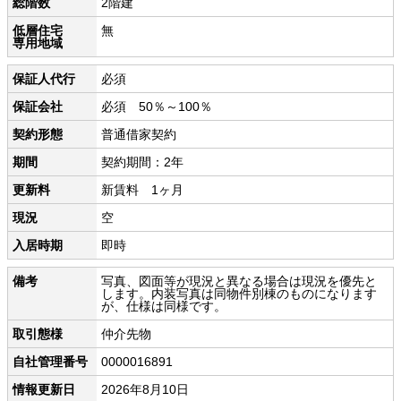
総階数
2階建
低層住宅
無
専用地域
保証人代行
必須
保証会社
必須 50％～100％
契約形態
普通借家契約
期間
契約期間：2年
更新料
新賃料 1ヶ月
現況
空
入居時期
即時
備考
写真、図面等が現況と異なる場合は現況を優先と
します。内装写真は同物件別棟のものになります
が、仕様は同様です。
取引態様
仲介先物
自社管理番号
0000016891
情報更新日
2026年8月10日