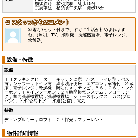
横須賀線 横須賀駅 徒歩15分
京急本線 横須賀中央駅 徒歩15分
スタッフからのコメント
家電7点セット付きで、すぐに生活が初めまれます
ね。(照明、TV、掃除機、洗濯機置場、電子レンジ、
炊飯器)
設備・特徴
設備
ＩＨクッキングヒーター，キッチンに窓，バス・トイレ別，バス
有，シャワー，トイレ有，温水洗浄便座，エアコン，家電付，冷蔵
庫，電子レンジ，乾燥機，照明付き，テレビ，ＢＳ，ＣＳ，インタ
ーホン，ＴＶインターホン，２４時間換気システム，フローリン
グ，室内洗濯機置場，洗濯機置場，シューズボックス，ガス(プロ
パン)，下水(公共下水)，水道(公営)，電気
特徴
ディンプルキー，ロフト，２面採光，フリーレント
物件詳細情報