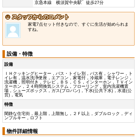
京急本線 横須賀中央駅 徒歩27分
スタッフからのコメント
家電7点セット付きなので、すぐに生活が始められま
すね。
設備・特徴
設備
ＩＨクッキングヒーター，バス・トイレ別，バス有，シャワー，ト
イレ有，温水洗浄便座，エアコン，家電付，冷蔵庫，電子レンジ，
洗濯機，照明付き，テレビ，ＢＳ，ＣＳ，インターホン，ＴＶイン
ターホン，２４時間換気システム，フローリング，室内洗濯機置
場，シューズボックス，ガス(プロパン)，下水(公共下水)，水道(公
営)，電気
特徴
閑静な住宅街，最上階，上階無し，２Ｆ以上，ダブルロック，ディ
ンプルキー，ロフト
物件詳細情報