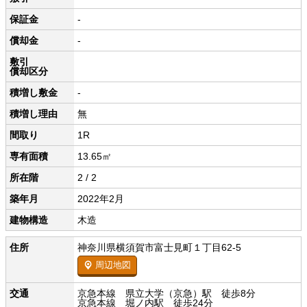
保証金
-
償却金
-
敷引
償却区分
積増し敷金
-
積増し理由
無
間取り
1R
専有面積
13.65㎡
所在階
2 / 2
築年月
2022年2月
建物構造
木造
住所
神奈川県横須賀市富士見町１丁目62-5
周辺地図
交通
京急本線 県立大学（京急）駅 徒歩8分
京急本線 堀ノ内駅 徒歩24分