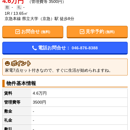
4.6万円
（管理費等 3500円）
-
-
1R
13.65㎡
京急本線 県立大学（京急）駅 徒歩8分
お問合せ
見学予約
(無料)
(無料)
電話お問合せ：
046-876-8388
ポイント
家電7点セット付きなので、すぐに生活が始められますね。
物件基本情報
賃料
4.6万円
管理費等
3500円
敷金
-
礼金
-
敷引
-