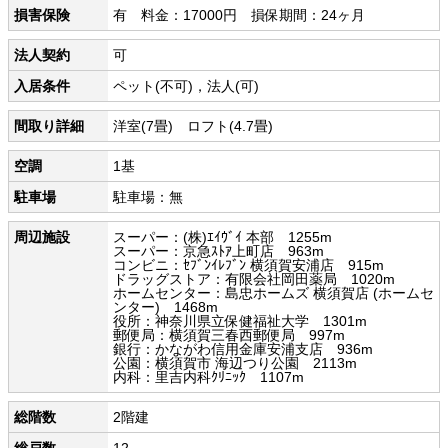
損害保険
有 料金：17000円 損保期間：24ヶ月
法人契約
可
入居条件
ペット(不可)，法人(可)
間取り詳細
洋室(7畳) ロフト(4.7畳)
空調
1基
駐車場
駐車場：無
周辺施設
スーパー：(株)ｴｲｳﾞｲ 本部 1255m
スーパー：京急ｽﾄｱ上町店 963m
コンビニ：ｾﾌﾞﾝｲﾚﾌﾞﾝ 横須賀安浦店 915m
ドラッグストア：有限会社岡田薬局 1020m
ホームセンター：島忠ホームズ 横須賀店 (ホームセ
ンター) 1468m
役所：神奈川県立保健福祉大学 1301m
郵便局：横須賀三春西郵便局 997m
銀行：かながわ信用金庫安浦支店 936m
公園：横須賀市 海辺つり公園 2113m
内科：里吉内科ｸﾘﾆｯｸ 1107m
総階数
2階建
総戸数
12