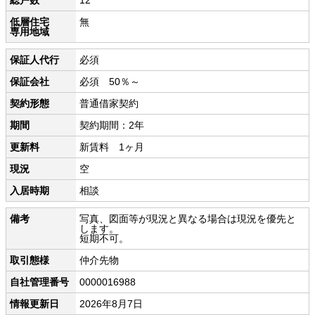
低層住宅
無
専用地域
保証人代行
必須
保証会社
必須 50％～
契約形態
普通借家契約
期間
契約期間：2年
更新料
新賃料 1ヶ月
現況
空
入居時期
相談
備考
写真、図面等が現況と異なる場合は現況を優先と
します。
短期不可。
取引態様
仲介先物
自社管理番号
0000016988
情報更新日
2026年8月7日