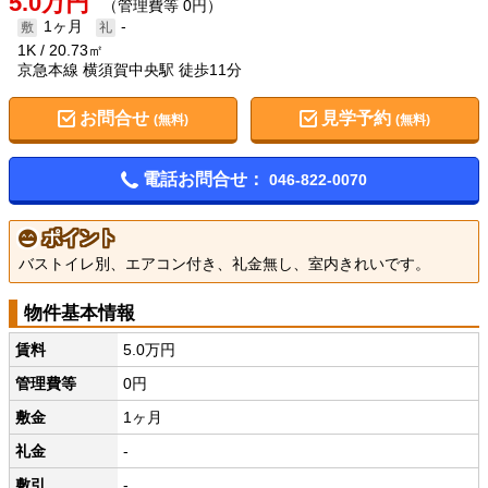
5.0万円
（管理費等 0円）
1ヶ月
-
1K
20.73㎡
京急本線 横須賀中央駅 徒歩11分
お問合せ
見学予約
(無料)
(無料)
電話お問合せ：
046-822-0070
ポイント
バストイレ別、エアコン付き、礼金無し、室内きれいです。
物件基本情報
賃料
5.0万円
管理費等
0円
敷金
1ヶ月
礼金
-
敷引
-