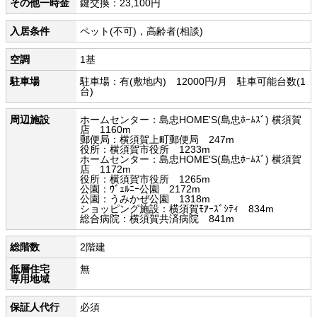
その他一時金
鍵交換：23,100円
入居条件
ペット(不可)，高齢者(相談)
空調
1基
駐車場
駐車場：有(敷地内) 12000円/月 駐車可能台数(1
台)
周辺施設
ホームセンター：島忠HOME'S(島忠ﾎｰﾑｽﾞ) 横須賀
店 1160m
郵便局：横須賀上町郵便局 247m
役所：横須賀市役所 1233m
ホームセンター：島忠HOME'S(島忠ﾎｰﾑｽﾞ) 横須賀
店 1172m
役所：横須賀市役所 1265m
公園：ｳﾞｪﾙﾆｰ公園 2172m
公園：うみかぜ公園 1318m
ショッピング施設：横須賀ﾓｱｰｽﾞｼﾃｨ 834m
総合病院：横須賀共済病院 841m
総階数
2階建
低層住宅
無
専用地域
保証人代行
必須