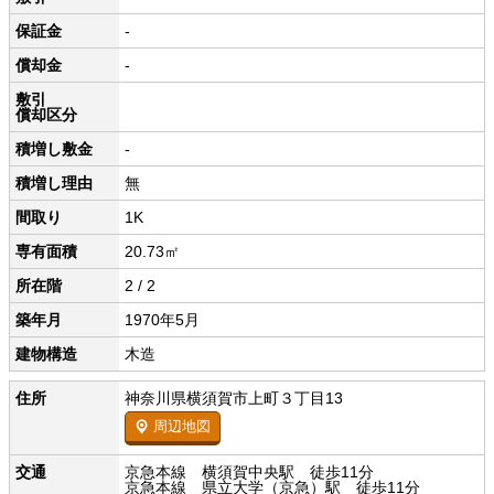
保証金
-
償却金
-
敷引
償却区分
積増し敷金
-
積増し理由
無
間取り
1K
専有面積
20.73㎡
所在階
2 / 2
築年月
1970年5月
建物構造
木造
住所
神奈川県横須賀市上町３丁目13
周辺地図
交通
京急本線 横須賀中央駅 徒歩11分
京急本線 県立大学（京急）駅 徒歩11分