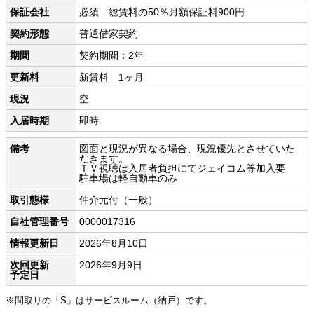
保証会社
必須 総賃料の50％月額保証料900円
契約形態
普通借家契約
期間
契約期間：2年
更新料
新賃料 1ヶ月
現況
空
入居時期
即時
備考
図面と現況が異なる場合、現況優先とさせていた
だきます。
ＴＶ視聴は入居者負担にてジェイコム等加入要
駐車場は軽自動車のみ
取引態様
仲介元付（一般）
自社管理番号
0000017316
情報更新日
2026年8月10日
次回更新
2026年9月9日
予定日
※間取りの「S」はサービスルーム（納戸）です。