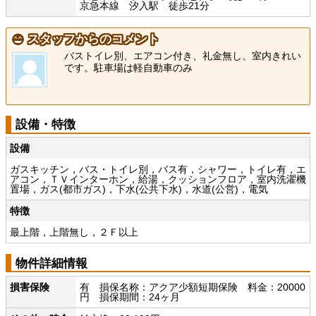
京急本線 汐入駅 徒歩21分
スタッフからのコメント
バストイレ別、エアコン付き、礼金無し、室内きれい
です。駐車場は軽自動車のみ
設備・特徴
設備
ガスキッチン，バス・トイレ別，バス有，シャワー，トイレ有，エ
アコン，ＴＶインターホン，給湯，クッションフロア，室内洗濯機
置場，ガス(都市ガス)，下水(公共下水)，水道(公営)，電気
特徴
最上階，上階無し，２Ｆ以上
物件詳細情報
損害保険
有 損保名称：アクア少額短期保険 料金：20000
円 損保期間：24ヶ月