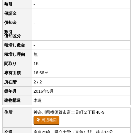
敷引
-
保証金
-
償却金
-
敷引
償却区分
積増し敷金
-
積増し理由
無
間取り
1K
専有面積
16.66㎡
所在階
2 / 2
築年月
2016年5月
建物構造
木造
住所
神奈川県横須賀市富士見町２丁目48-9
周辺地図
交通
京急本線 県立大学（京急）駅 徒歩14分