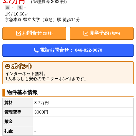
3.7万円
（管理費等 3000円）
-
-
1K
16.66㎡
京急本線 県立大学（京急）駅 徒歩14分
お問合せ
見学予約
(無料)
(無料)
電話お問合せ：
046-822-0070
ポイント
インターネット無料。
1人暮らしも安心のモニターホン付きです。
物件基本情報
賃料
3.7万円
管理費等
3000円
敷金
-
礼金
-