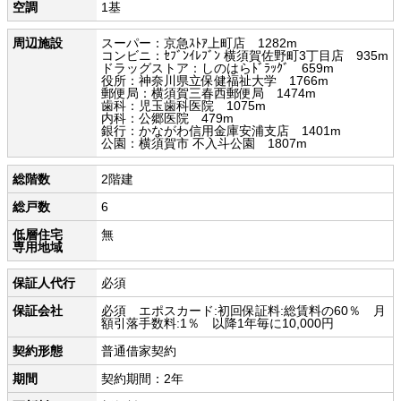
空調
1基
周辺施設
スーパー：京急ｽﾄｱ上町店 1282m
コンビニ：ｾﾌﾞﾝｲﾚﾌﾞﾝ 横須賀佐野町3丁目店 935m
ドラッグストア：しのはらﾄﾞﾗｯｸﾞ 659m
役所：神奈川県立保健福祉大学 1766m
郵便局：横須賀三春西郵便局 1474m
歯科：児玉歯科医院 1075m
内科：公郷医院 479m
銀行：かながわ信用金庫安浦支店 1401m
公園：横須賀市 不入斗公園 1807m
総階数
2階建
総戸数
6
低層住宅
無
専用地域
保証人代行
必須
保証会社
必須 エポスカード:初回保証料:総賃料の60％ 月
額引落手数料:1％ 以降1年毎に10,000円
契約形態
普通借家契約
期間
契約期間：2年