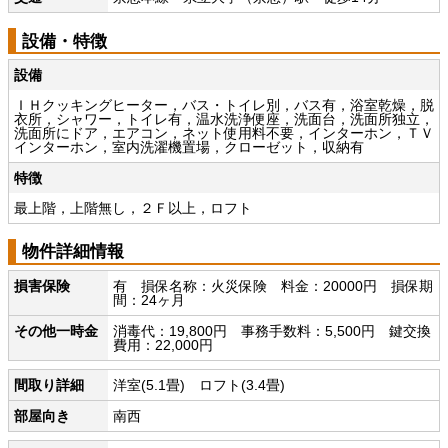
設備・特徴
設備
ＩＨクッキングヒーター，バス・トイレ別，バス有，浴室乾燥，脱
衣所，シャワー，トイレ有，温水洗浄便座，洗面台，洗面所独立，
洗面所にドア，エアコン，ネット使用料不要，インターホン，ＴＶ
インターホン，室内洗濯機置場，クローゼット，収納有
特徴
最上階，上階無し，２Ｆ以上，ロフト
物件詳細情報
損害保険
有 損保名称：火災保険 料金：20000円 損保期
間：24ヶ月
その他一時金
消毒代：19,800円 事務手数料：5,500円 鍵交換
費用：22,000円
間取り詳細
洋室(5.1畳) ロフト(3.4畳)
部屋向き
南西