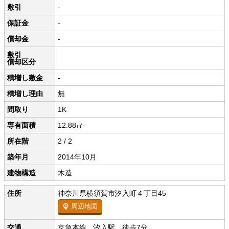
敷引
-
保証金
-
償却金
-
敷引
償却区分
積増し敷金
-
積増し理由
無
間取り
1K
専有面積
12.88㎡
所在階
2 / 2
築年月
2014年10月
建物構造
木造
住所
神奈川県横須賀市汐入町４丁目45
周辺地図
交通
京急本線 汐入駅 徒歩7分