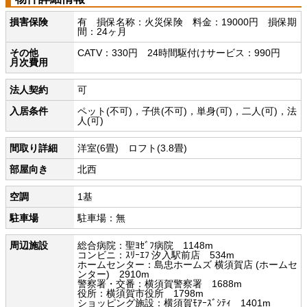
損害保険
有 損保名称：火災保険 料金：19000円 損保期
間：24ヶ月
その他
CATV：330円 24時間駆付けサービス：990円
月次費用
法人契約
可
入居条件
ペット(不可)，子供(不可)，単身(可)，二人(可)，法
人(可)
間取り詳細
洋室(6畳) ロフト(3.8畳)
部屋向き
北西
空調
1基
駐車場
駐車場：無
周辺施設
総合病院：聖ﾖｾﾞﾌ病院 1148m
コンビニ：ｽﾘｰｴﾌ 汐入駅前店 534m
ホームセンター：島忠ホームズ 横須賀店 (ホームセ
ンター) 2910m
警察署・交番：横須賀警察署 1688m
役所：横須賀市役所 1798m
ショッピング施設：横須賀ﾓｱｰｽﾞｼﾃｨ 1401m