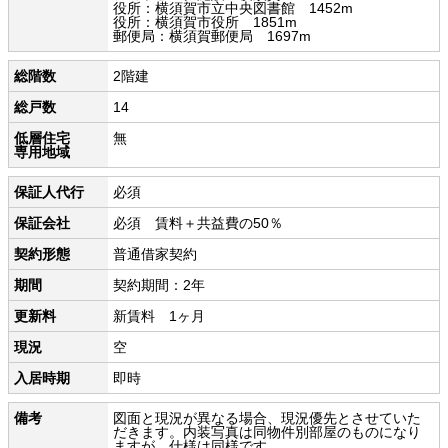
役所：横須賀市立中央図書館 1452m
役所：横須賀市役所 1851m
郵便局：横須賀郵便局 1697m
総階数
2階建
総戸数
14
低層住宅
無
専用地域
保証人代行
必須
保証会社
必須 賃料＋共益費の50％
契約形態
普通借家契約
期間
契約期間：2年
更新料
新賃料 1ヶ月
現況
空
入居時期
即時
備考
図面と現況が異なる場合、現況優先とさせていた
だきます。内装写真は同物件別部屋のものになり
ますが、仕様は同様です。