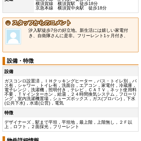
横須賀線 横須賀駅 徒歩18分
京急本線 横須賀中央駅 徒歩18分
スタッフからのコメント
汐入駅徒歩7分の好立地。新生活には嬉しい家電付
き、自衛隊さんに是非。フリーレント1ヶ月付き、
設備・特徴
設備
ガスコンロ設置済，ＩＨクッキングヒーター，バス・トイレ別，バ
ス有，シャワー，トイレ有，洗面台，エアコン，家電付，冷蔵庫，
電子レンジ，洗濯機，照明付き，テレビ，ＣＡＴＶ，ネット使用料
不要，ＴＶインターホン，給湯，２４時間換気システム，フローリ
ング，室内洗濯機置場，シューズボックス，ガス(プロパン)，下水
(公共下水)，水道(公営)，電気
特徴
デザイナーズ，駅まで平坦，平坦地，最上階，上階無し，２Ｆ以
上，ロフト，２面採光，フリーレント
物件詳細情報