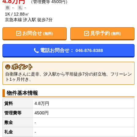
4.8万円
（管理費等 4500円）
-
-
1K
12.88㎡
京急本線 汐入駅 徒歩7分
お問合せ
見学予約
(無料)
(無料)
電話お問合せ：
046-876-8388
ポイント
自衛隊さんに是非、汐入駅から平坦徒歩7分の好立地、フリーレン
ト1ヶ月付き、
物件基本情報
賃料
4.8万円
管理費等
4500円
敷金
-
礼金
-