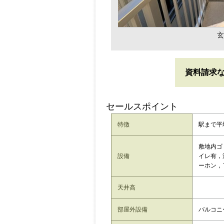
玄
資料請求
セールスポイント
特徴
駅まで平
敷地内ゴ
設備
イレ有，
ーホン，
天井高
部屋外設備
バルコニ