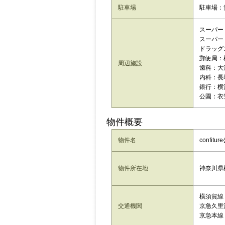
駐車場
駐車場：
スーパー：a
スーパー
ドラッグ
郵便局：
周辺施設
歯科：大
内科：長塚
銀行：横
公園：衣笠
物件概要
物件名
confitu
神奈川県
物件所在地
横須賀線
交通機関
京急久里
京急本線