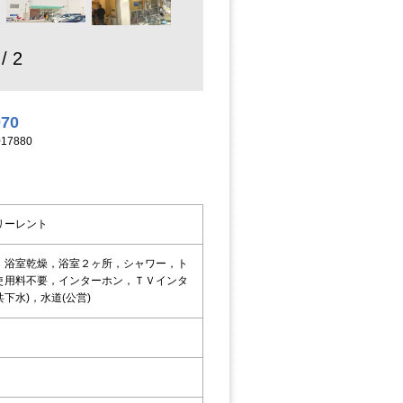
 / 2
070
17880
リーレント
，浴室乾燥，浴室２ヶ所，シャワー，ト
使用料不要，インターホン，ＴＶインタ
下水)，水道(公営)