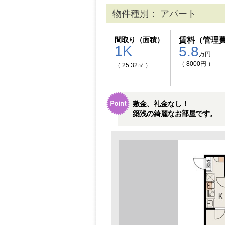
物件種別： アパート
間取り（面積）
賃料（管理
1K
5.8
万円
（ 8000円 ）
（ 25.32㎡ ）
敷金、礼金なし！
築浅の綺麗なお部屋です。