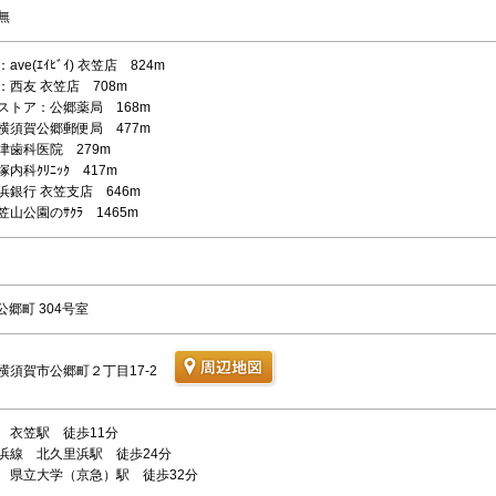
無
ve(ｴｲﾋﾞｲ) 衣笠店 824m
：西友 衣笠店 708m
ストア：公郷薬局 168m
横須賀公郷郵便局 477m
津歯科医院 279m
内科ｸﾘﾆｯｸ 417m
浜銀行 衣笠支店 646m
山公園のｻｸﾗ 1465m
re公郷町 304号室
横須賀市公郷町２丁目17-2
 衣笠駅 徒歩11分
浜線 北久里浜駅 徒歩24分
 県立大学（京急）駅 徒歩32分