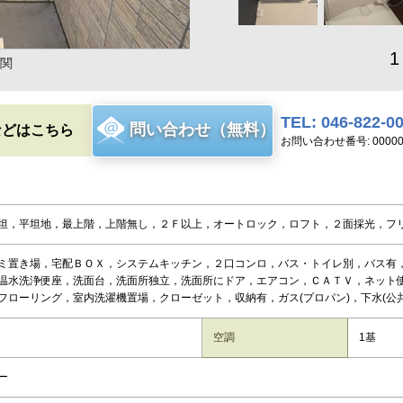
1
関
TEL: 046-822-0
問い合わせ（無料）
などはこちら
お問い合わせ番号: 00000
坦，平坦地，最上階，上階無し，２Ｆ以上，オートロック，ロフト，２面採光，フ
ミ置き場，宅配ＢＯＸ，システムキッチン，２口コンロ，バス・トイレ別，バス有
温水洗浄便座，洗面台，洗面所独立，洗面所にドア，エアコン，ＣＡＴＶ，ネット
フローリング，室内洗濯機置場，クローゼット，収納有，ガス(プロパン)，下水(公共
空調
1基
ー