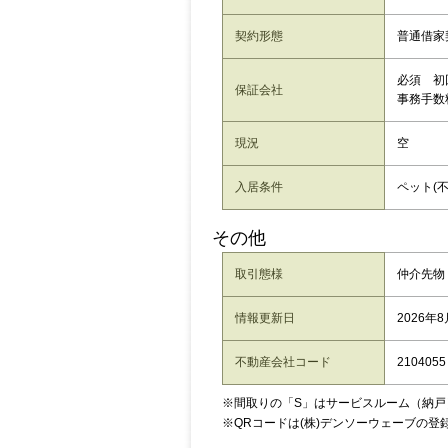
契約形態
普通借家
必須 初
保証会社
事務手数
現況
空
入居条件
ペット(不
その他
取引態様
仲介先物
情報更新日
2026年
不動産会社コード
2104055
※間取りの「S」はサービスルーム（納戸
※QRコードは(株)デンソーウェーブの登