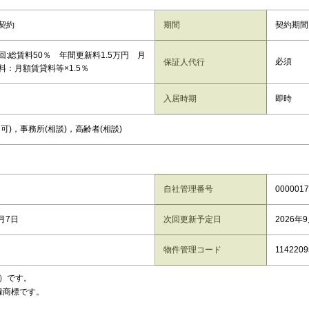
契約
期間
契約期間
回:総賃料50％ 年間更新料1.5万円 月
必須
保証人代行
料：月額賃貸料等×1.5％
入居時期
即時
可)，事務所(相談)，高齢者(相談)
自社管理番号
0000017
8月7日
次回更新予定日
2026年
物件管理コード
1142209
）です。
録商標です。