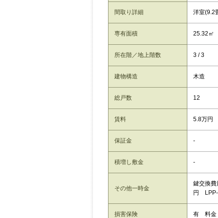
間取り詳細
洋室(9.2
専有面積
25.32㎡
所在階／地上階数
3 / 3
建物構造
木造
総戸数
12
賃料
5.8万円
保証金
-
積増し敷金
-
鍵交換費用
その他一時金
円 LPP‐
損害保険
有 料金