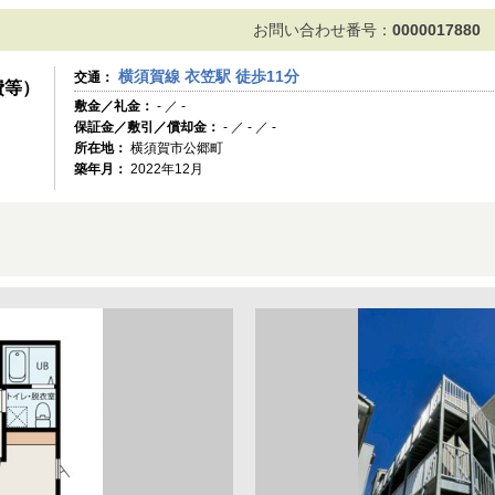
お問い合わせ番号：
0000017880
横須賀線 衣笠駅 徒歩11分
交通：
費等）
敷金／礼金：
- ／ -
保証金／敷引／償却金：
- ／ - ／ -
所在地：
横須賀市公郷町
築年月：
2022年12月