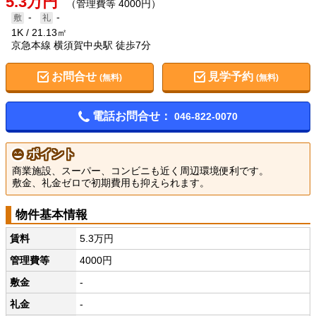
5.3万円
（管理費等 4000円）
-
-
1K
21.13㎡
京急本線 横須賀中央駅 徒歩7分
お問合せ
見学予約
(無料)
(無料)
電話お問合せ：
046-822-0070
ポイント
商業施設、スーパー、コンビニも近く周辺環境便利です。
敷金、礼金ゼロで初期費用も抑えられます。
物件基本情報
賃料
5.3万円
管理費等
4000円
敷金
-
礼金
-