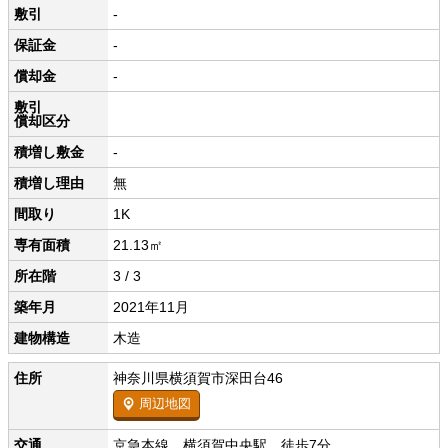
敷引
-
保証金
-
償却金
-
敷引
償却区分
積増し敷金
-
積増し理由
無
間取り
1K
専有面積
21.13㎡
所在階
3 / 3
築年月
2021年11月
建物構造
木造
住所
神奈川県横須賀市深田台46
周辺地図
交通
京急本線 横須賀中央駅 徒歩7分