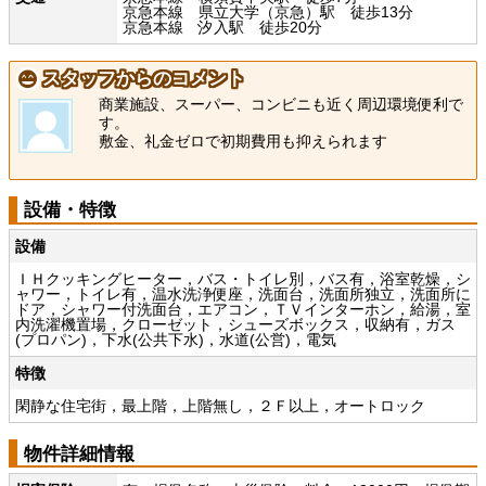
京急本線 県立大学（京急）駅 徒歩13分
京急本線 汐入駅 徒歩20分
スタッフからのコメント
商業施設、スーパー、コンビニも近く周辺環境便利で
す。
敷金、礼金ゼロで初期費用も抑えられます
設備・特徴
設備
ＩＨクッキングヒーター，バス・トイレ別，バス有，浴室乾燥，シ
ャワー，トイレ有，温水洗浄便座，洗面台，洗面所独立，洗面所に
ドア，シャワー付洗面台，エアコン，ＴＶインターホン，給湯，室
内洗濯機置場，クローゼット，シューズボックス，収納有，ガス
(プロパン)，下水(公共下水)，水道(公営)，電気
特徴
閑静な住宅街，最上階，上階無し，２Ｆ以上，オートロック
物件詳細情報