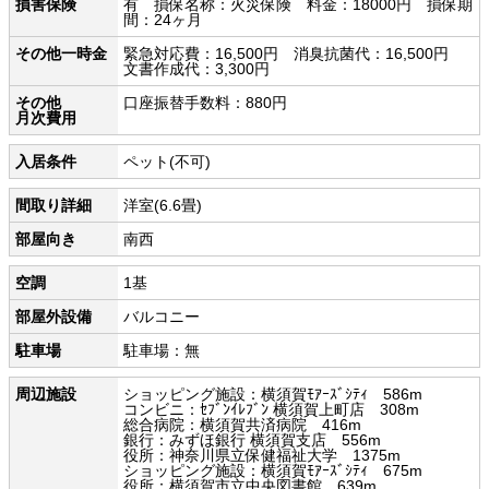
損害保険
有 損保名称：火災保険 料金：18000円 損保期
間：24ヶ月
その他一時金
緊急対応費：16,500円 消臭抗菌代：16,500円
文書作成代：3,300円
その他
口座振替手数料：880円
月次費用
入居条件
ペット(不可)
間取り詳細
洋室(6.6畳)
部屋向き
南西
空調
1基
部屋外設備
バルコニー
駐車場
駐車場：無
周辺施設
ショッピング施設：横須賀ﾓｱｰｽﾞｼﾃｨ 586m
コンビニ：ｾﾌﾞﾝｲﾚﾌﾞﾝ 横須賀上町店 308m
総合病院：横須賀共済病院 416m
銀行：みずほ銀行 横須賀支店 556m
役所：神奈川県立保健福祉大学 1375m
ショッピング施設：横須賀ﾓｱｰｽﾞｼﾃｨ 675m
役所：横須賀市立中央図書館 639m