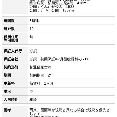
総合病院：横須賀共済病院 418m
公園：うみかぜ公園 1533m
公園：ｳﾞｪﾙﾆｰ公園 1967m
総階数
3階建
総戸数
12
低層住宅
無
専用地域
保証人代行
必須
保証会社
必須 初回保証料:月額総賃料の50％
契約形態
普通借家契約
期間
契約期間：2年
更新料
新賃料 1ヶ月
現況
空
入居時期
相談
備考
写真、図面等が現況と異なる場合は現況を優先と
します。