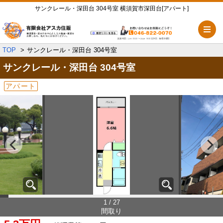
サンクレール・深田台 304号室 横須賀市深田台[アパート]
メ
TOP
サンクレール・深田台 304号室
サンクレール・深田台
304号室
アパート
1 / 27
間取り