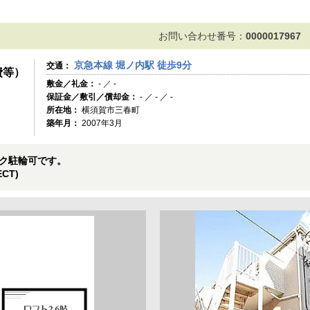
お問い合わせ番号：
0000017967
京急本線 堀ノ内駅 徒歩9分
交通：
費等）
敷金／礼金：
- ／ -
保証金／敷引／償却金：
- ／ - ／ -
所在地：
横須賀市三春町
築年月：
2007年3月
ク駐輪可です。
CT)