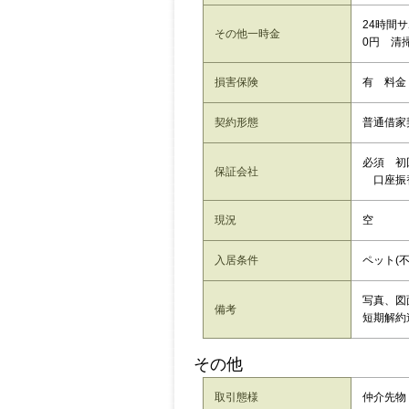
24時間サ
その他一時金
0円 清掃
損害保険
有 料金
契約形態
普通借家
必須 初回
保証会社
口座振替
現況
空
入居条件
ペット(不
写真、図
備考
短期解約
その他
取引態様
仲介先物