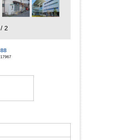
 / 2
388
17967