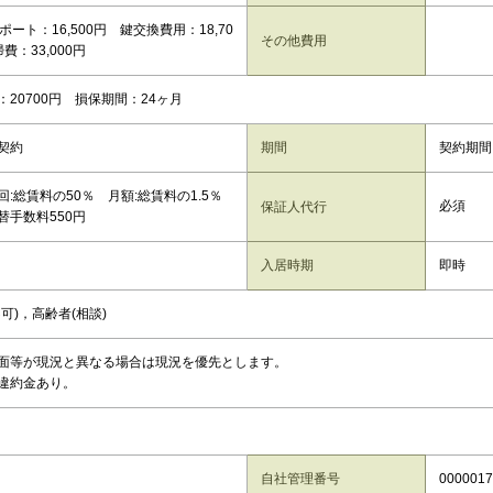
ポート：16,500円 鍵交換費用：18,70
その他費用
費：33,000円
：20700円 損保期間：24ヶ月
契約
期間
契約期間
:総賃料の50％ 月額:総賃料の1.5％
必須
保証人代行
手数料550円
入居時期
即時
可)，高齢者(相談)
面等が現況と異なる場合は現況を優先とします。
違約金あり。
自社管理番号
0000017