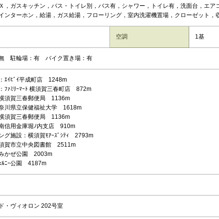
Ｘ，ガスキッチン，バス・トイレ別，バス有，シャワー，トイレ有，洗面台，エア
インターホン，給湯，ガス給湯，フローリング，室内洗濯機置場，クローゼット，収
空調
1基
無 駐輪場：有 バイク置き場：有
ｴｲﾋﾞｲ平成町店 1248m
ﾌｧﾐﾘｰﾏｰﾄ 横須賀三春町店 872m
横須賀三春郵便局 1136m
奈川県立保健福祉大学 1618m
横須賀三春郵便局 1136m
南信用金庫堀ﾉ内支店 910m
グ施設：横須賀ﾓｱｰｽﾞｼﾃｨ 2793m
須賀市立中央図書館 2511m
みかぜ公園 2003m
ｪﾙﾆｰ公園 4187m
ド・ヴィオロン 202号室