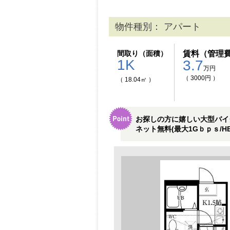
物件種別： アパート
間取り（面積）
賃料（管理
1K
3.7
万円
（ 3000円 ）
（ 18.04㎡ ）
お探しの方に嬉しい大型バイ
ネット無料(最大1Gｂｐｓ/HE