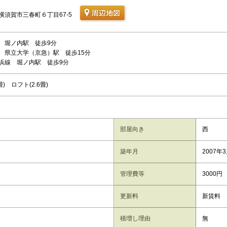
横須賀市三春町６丁目67-5
 堀ノ内駅 徒歩9分
 県立大学（京急）駅 徒歩15分
浜線 堀ノ内駅 徒歩9分
畳) ロフト(2.6畳)
部屋向き
西
築年月
2007年
管理費等
3000円
更新料
新賃料 
積増し理由
無