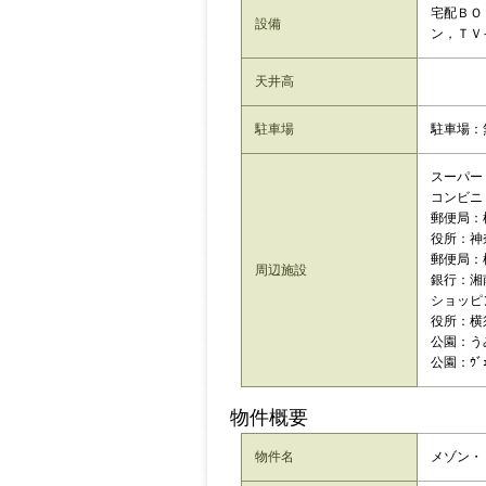
宅配ＢＯ
設備
ン，ＴＶ
天井高
駐車場
駐車場：
スーパー：
コンビニ：
郵便局：
役所：神
郵便局：
周辺施設
銀行：湘
ショッピン
役所：横
公園：う
公園：ｳﾞ
物件概要
物件名
メゾン・