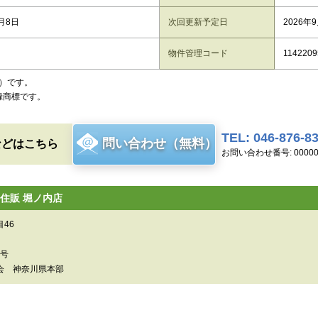
8月8日
次回更新予定日
2026年
物件管理コード
1142209
）です。
録商標です。
TEL: 046-876-8
問い合わせ（無料）
などはこちら
お問い合わせ番号: 00000
住販 堀ノ内店
46
0号
会 神奈川県本部