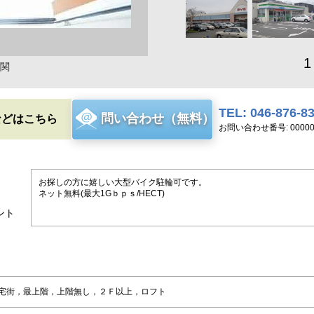
1
関
TEL: 046-876-8
問い合わせ（無料）
などはこちら
お問い合わせ番号: 00000
お探しの方に嬉しい大型バイク駐輪可です。
ネット無料(最大1Gｂｐｓ/HECT)
ント
宅街，最上階，上階無し，２Ｆ以上，ロフト