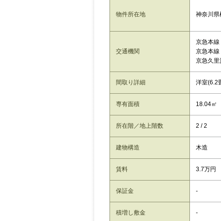
神奈川県
物件所在地
京急本線
交通機関
京急本線
京急久里
間取り詳細
洋室(6.2
専有面積
18.04㎡
所在階／地上階数
2 / 2
建物構造
木造
賃料
3.7万円
保証金
-
積増し敷金
-