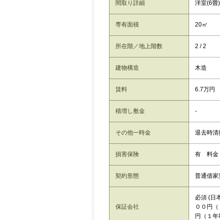
間取り詳細
洋室(6畳)
専有面積
20㎡
所在階／地上階数
2 / 2
建物構造
木造
賃料
6.7万円
積増し敷金
-
その他一時金
退去時清掃
損害保険
有 料金
契約形態
普通借家
必須 (
保証会社
００円（
円（１年