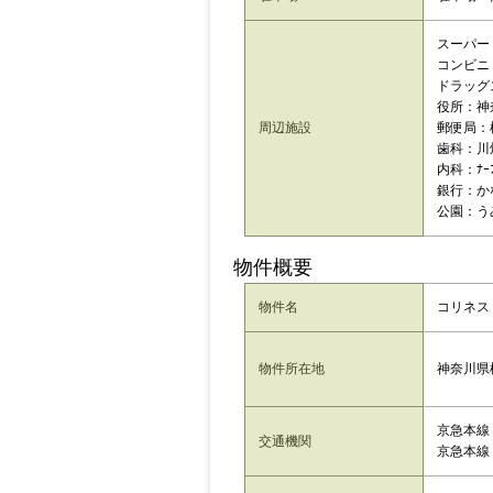
スーパー：
コンビニ：
ドラッグ
役所：神
周辺施設
郵便局：
歯科：川
内科：ﾅｰﾌ
銀行：か
公園：う
物件概要
物件名
コリネス 
神奈川県
物件所在地
京急本線
交通機関
京急本線