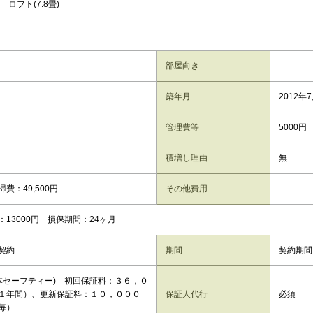
 ロフト(7.8畳)
部屋向き
築年月
2012年
管理費等
5000円
積増し理由
無
費：49,500円
その他費用
：13000円 損保期間：24ヶ月
契約
期間
契約期間
日本セーフティー) 初回保証料：３６，０
１年間）、更新保証料：１０，０００
保証人代行
必須
毎）