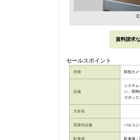
玄
資料請求
セールスポイント
特徴
防犯カメ
システム
設備
ン，照明
ズボック
天井高
部屋外設備
バルコニ
駐車場
駐車場：