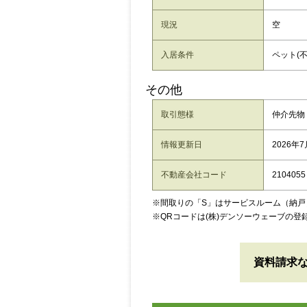
現況
空
入居条件
ペット(
その他
取引態様
仲介先物
情報更新日
2026年7
不動産会社コード
2104055
※間取りの「S」はサービスルーム（納戸
※QRコードは(株)デンソーウェーブの登
資料請求