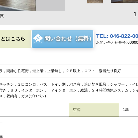
1
関
TEL: 046-822-0
問い合わせ（無料）
などはこちら
お問い合わせ番号: 00000
ラ，閑静な住宅街，最上階，上階無し，２Ｆ以上，ロフト，陽当たり良好
キッチン，２口コンロ，バス・トイレ別，バス有，追い焚き風呂，シャワー，トイ
付き，ＢＳ，インターホン，ＴＶインターホン，給湯，２４時間換気システム，シ
ス，収納有，ガス(プロパン)
空調
1基
ー
無