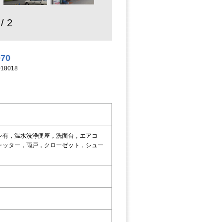
 / 2
070
18018
レ有，温水洗浄便座，洗面台，エアコ
ャッター，雨戸，クローゼット，シュー