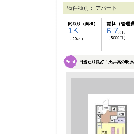
物件種別： アパート
間取り（面積）
賃料（管理
1K
6.7
万円
（ 5000円 ）
（ 20㎡ ）
日当たり良好！天井高の吹き