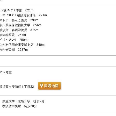
(株)ｴｲｳﾞｲ 本部 621m
ｾﾌﾞﾝｲﾚﾌﾞﾝ 横須賀安浦店 291m
ストア：あんこ薬局 290m
奈川県立保健福祉大学 856m
横須賀三春西郵便局 375m
畑歯科医院 257m
ﾞ･ｹｱ･ｸﾘﾆｯｸ 250m
ながわ信用金庫安浦支店 340m
みかぜ公園 1287m
202号室
横須賀市安浦町３丁目32
 県立大学（京急）駅 徒歩2分
 横須賀中央駅 徒歩20分