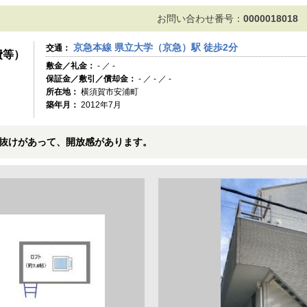
お問い合わせ番号：
0000018018
京急本線 県立大学（京急）駅 徒歩2分
交通：
費等）
敷金／礼金：
- ／ -
保証金／敷引／償却金：
- ／ - ／ -
所在地：
横須賀市安浦町
築年月：
2012年7月
抜けがあって、開放感があります。