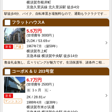
横須賀市根岸町
京急久里浜線 北久里浜駅 徒歩4分
駅徒歩4分、バイク、自転車置き場無料なので、通勤もラクラクですね。
フラットハウスA
5.5万円
3000円
2LDK
53.69㎡
1967年7月
（築59年）
新着
戸建
横須賀市上町
京急本線 横須賀中央駅 徒歩14分
敷金礼金無し、広々リビングが魅力です。生活保護等、諸条件ご相談ください
コーポＫ＆Ｕ
203号室
6.7万円
2500円
1ヶ月
-
新着
2K
28.81㎡
マンション
1988年4月
（築38年）
横須賀市米が浜通