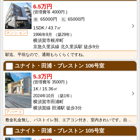
6.5万円
4000円
65000円
65000円
1SDK
43.7㎡
マンション
1996年9月
（築29年）
横須賀市根岸町
京急久里浜線 北久里浜駅 徒歩9分
駅迄、平坦なので、通期もらくらくですね。
ユナイト・田浦・ブレストン
106号室
5.3万円
3500円
1K
15.36㎡
2024年10月
（築1年）
横須賀市田浦町
横須賀線 田浦駅 徒歩3分
アパート
敷金礼金無し、バストイレ別、エアコン付き、室内きれいです。自衛隊さんに是非
ユナイト・田浦・ブレストン
105号室