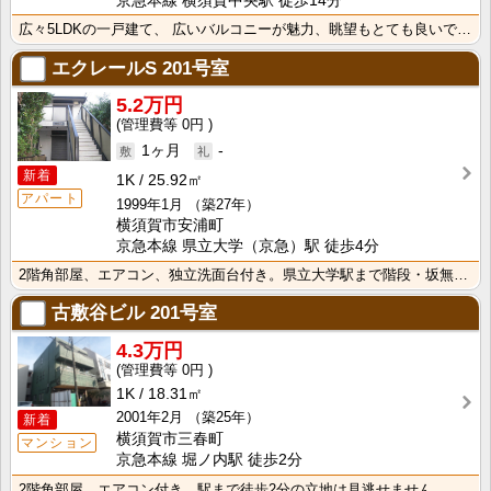
京急本線 横須賀中央駅 徒歩14分
広々5LDKの一戸建て、 広いバルコニーが魅力、眺望もとても良いです。 ペット応相談敷金プラス1
エクレールS
201号室
5.2万円
0円
1ヶ月
-
新着
1K
25.92㎡
アパート
1999年1月
（築27年）
横須賀市安浦町
京急本線 県立大学（京急）駅 徒歩4分
2階角部屋、エアコン、独立洗面台付き。県立大学駅まで階段・坂無しです
古敷谷ビル
201号室
4.3万円
0円
1K
18.31㎡
2001年2月
（築25年）
新着
横須賀市三春町
マンション
京急本線 堀ノ内駅 徒歩2分
2階角部屋、エアコン付き、駅まで徒歩2分の立地は見逃せません、経済済的な都市ガス使用、是非ご内見下さ･･･