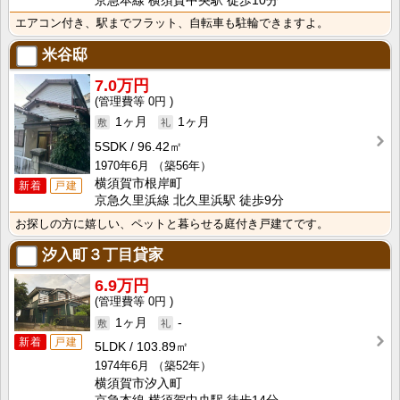
京急本線 横須賀中央駅 徒歩10分
エアコン付き、駅までフラット、自転車も駐輪できますよ。
米谷邸
7.0万円
0円
1ヶ月
1ヶ月
5SDK
96.42㎡
1970年6月
（築56年）
横須賀市根岸町
新着
戸建
京急久里浜線 北久里浜駅 徒歩9分
お探しの方に嬉しい、ペットと暮らせる庭付き戸建てです。
汐入町３丁目貸家
6.9万円
0円
1ヶ月
-
新着
戸建
5LDK
103.89㎡
1974年6月
（築52年）
横須賀市汐入町