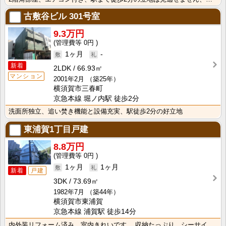
古敷谷ビル
301号室
9.3万円
0円
1ヶ月
-
新着
2LDK
66.93㎡
マンション
2001年2月
（築25年）
横須賀市三春町
京急本線 堀ノ内駅 徒歩2分
洗面所独立、追い焚き機能と設備充実、駅徒歩2分の好立地
東浦賀1丁目戸建
8.8万円
0円
1ヶ月
1ヶ月
新着
戸建
3DK
73.69㎡
1982年7月
（築44年）
横須賀市東浦賀
京急本線 浦賀駅 徒歩14分
内外装リフォーム済み、室内きれいです。 収納たっぷり、シーサイドライフを満喫しましょう。