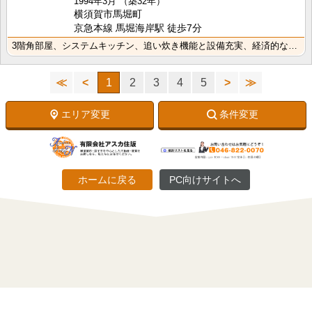
1994年3月
（築32年）
横須賀市馬堀町
京急本線 馬堀海岸駅 徒歩7分
3階角部屋、システムキッチン、追い炊き機能と設備充実、経済的な都市ガス使用
≪
<
1
2
3
4
5
>
≫
エリア変更
条件変更
ホームに戻る
PC向けサイトへ