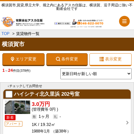
横須賀市,賃貸,県立大学、堀之内にあるアスカ住販は、横須賀、逗子周辺に強い不
動産会社です
メ
TOP
賃貸物件一覧
横須賀市
エリア変更
条件変更
表示変更
1
24
～
件目
(378件)
↓チェックしてお問合せ
ハイシティ北久里浜
202号室
3.0万円
0円
1ヶ月
-
新着
アパート
1K
19.32㎡
1988年1月
（築38年）