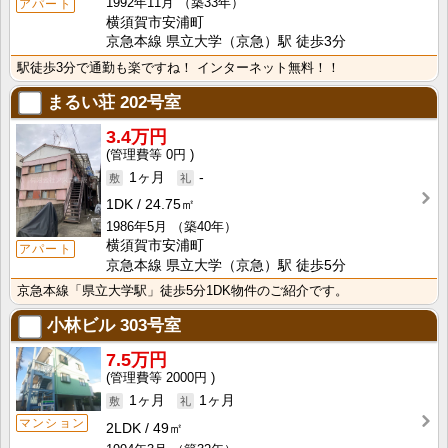
1992年11月
（築33年）
アパート
横須賀市安浦町
京急本線 県立大学（京急）駅 徒歩3分
駅徒歩3分で通勤も楽ですね！ インターネット無料！！
まるい荘
202号室
3.4万円
0円
1ヶ月
-
1DK
24.75㎡
1986年5月
（築40年）
横須賀市安浦町
アパート
京急本線 県立大学（京急）駅 徒歩5分
京急本線「県立大学駅」徒歩5分1DK物件のご紹介です。
小林ビル
303号室
7.5万円
2000円
1ヶ月
1ヶ月
マンション
2LDK
49㎡