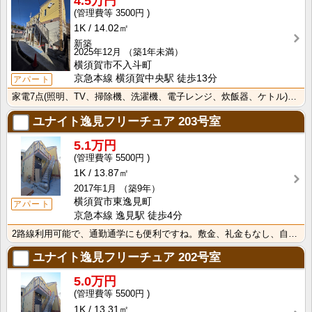
4.5万円
3500円
1K
14.02㎡
新築
2025年12月
（築1年未満）
横須賀市不入斗町
京急本線 横須賀中央駅 徒歩13分
アパート
家電7点(照明、TV、掃除機、洗濯機、電子レンジ、炊飯器、ケトル)付きなので、すぐに生活が始められま･･･
ユナイト逸見フリーチュア
203号室
5.1万円
5500円
1K
13.87㎡
2017年1月
（築9年）
横須賀市東逸見町
アパート
京急本線 逸見駅 徒歩4分
2路線利用可能で、通勤通学にも便利ですね。敷金、礼金もなし、自衛隊さんに是非
ユナイト逸見フリーチュア
202号室
5.0万円
5500円
1K
13.31㎡