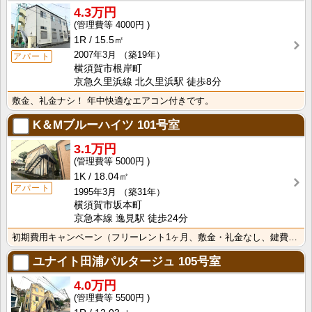
4.3万円
4000円
1R
15.5㎡
2007年3月
（築19年）
アパート
横須賀市根岸町
京急久里浜線 北久里浜駅 徒歩8分
敷金、礼金ナシ！ 年中快適なエアコン付きです。
K＆Mブルーハイツ
101号室
3.1万円
5000円
1K
18.04㎡
アパート
1995年3月
（築31年）
横須賀市坂本町
京急本線 逸見駅 徒歩24分
初期費用キャンペーン（フリーレント1ヶ月、敷金・礼金なし、鍵費用なし、初回保証料なし）
ユナイト田浦パルタージュ
105号室
4.0万円
5500円