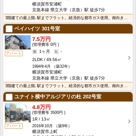
横須賀市安浦町
京急本線 県立大学（京急）駅 徒歩7分
3階建ての最上階､駅までフラット。経済的な都市ガス使用。南向きで日当たり良好。新婚さんに是非。
ベイハイツ
301号室
7.5万円
0円
1ヶ月
-
アパート
2LDK
49.56㎡
1994年4月
（築32年）
横須賀市安浦町
京急本線 県立大学（京急）駅 徒歩7分
3階建ての最上階､駅までフラット。経済的な都市ガス使用。南向きで日当たり良好。新婚さんに是非。
ユナイト横中アルジアリの杜
202号室
4.8万円
3500円
1R
13㎡
2016年10月
（築9年）
アパート
横須賀市上町