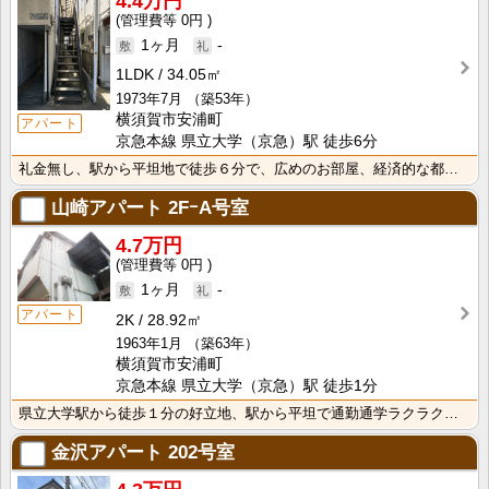
4.4万円
0円
1ヶ月
-
1LDK
34.05㎡
1973年7月
（築53年）
横須賀市安浦町
アパート
京急本線 県立大学（京急）駅 徒歩6分
礼金無し、駅から平坦地で徒歩６分で、広めのお部屋、経済的な都市ガス使用、是非ご内見下さい。
山崎アパート
2FｰA号室
4.7万円
0円
1ヶ月
-
アパート
2K
28.92㎡
1963年1月
（築63年）
横須賀市安浦町
京急本線 県立大学（京急）駅 徒歩1分
県立大学駅から徒歩１分の好立地、駅から平坦で通勤通学ラクラク、うれしいペット可です。 生活保護の方・･･･
金沢アパート
202号室