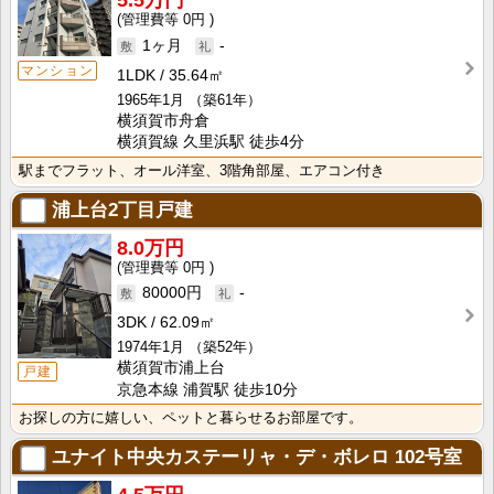
5.5万円
0円
1ヶ月
-
マンション
1LDK
35.64㎡
1965年1月
（築61年）
横須賀市舟倉
横須賀線 久里浜駅 徒歩4分
駅までフラット、オール洋室、3階角部屋、エアコン付き
浦上台2丁目戸建
8.0万円
0円
80000円
-
3DK
62.09㎡
1974年1月
（築52年）
横須賀市浦上台
戸建
京急本線 浦賀駅 徒歩10分
お探しの方に嬉しい、ペットと暮らせるお部屋です。
ユナイト中央カステーリャ・デ・ボレロ
102号室