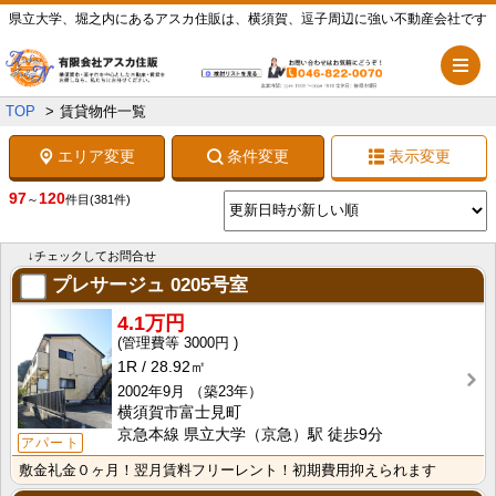
県立大学、堀之内にあるアスカ住販は、横須賀、逗子周辺に強い不動産会社です
メ
TOP
賃貸物件一覧
エリア変更
条件変更
表示変更
97
120
～
件目
(381件)
↓チェックしてお問合せ
プレサージュ
0205号室
4.1万円
3000円
1R
28.92㎡
2002年9月
（築23年）
横須賀市富士見町
京急本線 県立大学（京急）駅 徒歩9分
アパート
敷金礼金０ヶ月！翌月賃料フリーレント！初期費用抑えられます