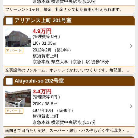
京急本線 横須賀中央駅 徒歩10分
フリーレント1ヶ月、敷金、礼金ナシで初期費用が抑えられます。
アリアンス上町
201号室
4.9万円
0円
1K
31.05㎡
2012年2月
（築14年）
アパート
横須賀市上町
京急本線 県立大学（京急）駅 徒歩16分
充実設備のワンルーム、オシャレでかわいいつくりです。角部屋、看護師さん、県立保健福祉大生に是非
Akiyoshi-so
202号室
3.4万円
0円
2DK
38.8㎡
1977年10月
（築48年）
アパート
横須賀市上町
京急本線 横須賀中央駅 徒歩17分
南向きで日当たり良好、スーパー・銀行・バス停も近く生活環境・交通便も良好です。