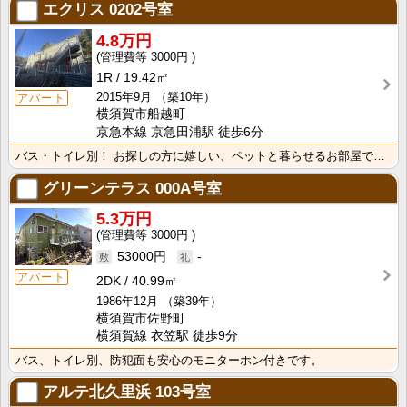
エクリス
0202号室
4.8万円
3000円
1R
19.42㎡
2015年9月
（築10年）
アパート
横須賀市船越町
京急本線 京急田浦駅 徒歩6分
バス・トイレ別！ お探しの方に嬉しい、ペットと暮らせるお部屋です。(小型犬1匹)
グリーンテラス
000A号室
5.3万円
3000円
53000円
-
アパート
2DK
40.99㎡
1986年12月
（築39年）
横須賀市佐野町
横須賀線 衣笠駅 徒歩9分
バス、トイレ別、防犯面も安心のモニターホン付きです。
アルテ北久里浜
103号室