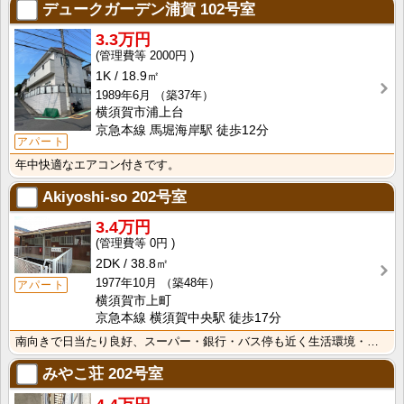
デュークガーデン浦賀
102号室
3.3万円
2000円
1K
18.9㎡
1989年6月
（築37年）
横須賀市浦上台
京急本線 馬堀海岸駅 徒歩12分
アパート
年中快適なエアコン付きです。
Akiyoshi-so
202号室
3.4万円
0円
2DK
38.8㎡
1977年10月
（築48年）
アパート
横須賀市上町
京急本線 横須賀中央駅 徒歩17分
南向きで日当たり良好、スーパー・銀行・バス停も近く生活環境・交通便も良好です。
みやこ荘
202号室