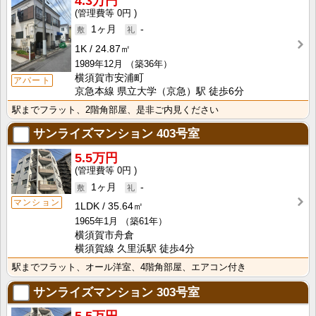
4.3万円
0円
1ヶ月
-
1K
24.87㎡
1989年12月
（築36年）
横須賀市安浦町
アパート
京急本線 県立大学（京急）駅 徒歩6分
駅までフラット、2階角部屋、是非ご内見ください
サンライズマンション
403号室
5.5万円
0円
1ヶ月
-
マンション
1LDK
35.64㎡
1965年1月
（築61年）
横須賀市舟倉
横須賀線 久里浜駅 徒歩4分
駅までフラット、オール洋室、4階角部屋、エアコン付き
サンライズマンション
303号室