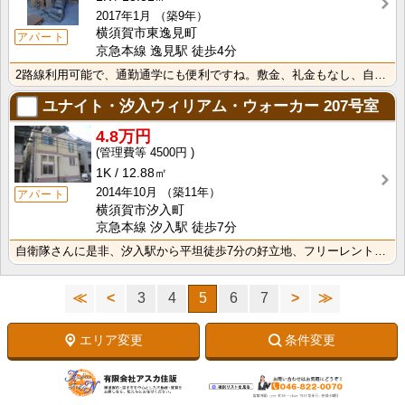
2017年1月
（築9年）
横須賀市東逸見町
アパート
京急本線 逸見駅 徒歩4分
2路線利用可能で、通勤通学にも便利ですね。敷金、礼金もなし、自衛隊さんに是非
ユナイト・汐入ウィリアム・ウォーカー
207号室
4.8万円
4500円
1K
12.88㎡
2014年10月
（築11年）
アパート
横須賀市汐入町
京急本線 汐入駅 徒歩7分
自衛隊さんに是非、汐入駅から平坦徒歩7分の好立地、フリーレント1ヶ月付き、
≪
<
3
4
5
6
7
>
≫
エリア変更
条件変更