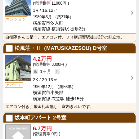
11000円
1R
16.12㎡
1989年5月
（築37年）
マンション
横須賀市汐入町
横須賀線 横須賀駅 徒歩2分
自衛隊さんに是非、エアコン付、ＪＲ横須賀駅徒歩2分の好立地。
松風荘・Ⅱ（MATUSKAZESOU)
D号室
4.2万円
3000円
1ヶ月
-
2K
29.16㎡
アパート
1969年12月
（築56年）
横須賀市小矢部
横須賀線 衣笠駅 徒歩15分
エアコン付き、敷金礼金無し、室内きれいです。
坂本町アパート
2号室
6.7万円
0円