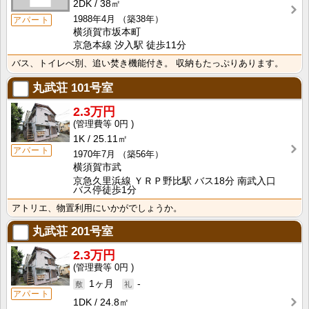
2DK
38㎡
1988年4月
（築38年）
アパート
横須賀市坂本町
京急本線 汐入駅 徒歩11分
バス、トイレべ別、追い焚き機能付き。 収納もたっぷりあります。
丸武荘
101号室
2.3万円
0円
1K
25.11㎡
アパート
1970年7月
（築56年）
横須賀市武
京急久里浜線 ＹＲＰ野比駅 バス18分 南武入口
バス停徒歩1分
アトリエ、物置利用にいかがでしょうか。
丸武荘
201号室
2.3万円
0円
1ヶ月
-
アパート
1DK
24.8㎡