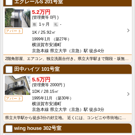
エクレールS
201号室
5.2万円
0円
1ヶ月
-
アパート
1K
25.92㎡
1999年1月
（築27年）
横須賀市安浦町
京急本線 県立大学（京急）駅 徒歩4分
2階角部屋、エアコン、独立洗面台付き。県立大学駅まで階段・坂無しです
田中ハイツ
101号室
5.5万円
2000円
1DK
28.15㎡
1995年11月
（築30年）
アパート
横須賀市安浦町
京急本線 県立大学（京急）駅 徒歩3分
県立大学駅から徒歩3分の好立地。 近くには、コンビニや市街地にも近いです。
wing house
302号室