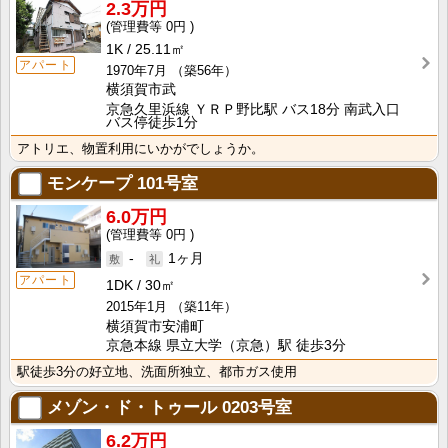
2.3万円
0円
1K
25.11㎡
アパート
1970年7月
（築56年）
横須賀市武
京急久里浜線 ＹＲＰ野比駅 バス18分 南武入口
バス停徒歩1分
アトリエ、物置利用にいかがでしょうか。
モンケープ
101号室
6.0万円
0円
-
1ヶ月
アパート
1DK
30㎡
2015年1月
（築11年）
横須賀市安浦町
京急本線 県立大学（京急）駅 徒歩3分
駅徒歩3分の好立地、洗面所独立、都市ガス使用
メゾン・ド・トゥール
0203号室
6.2万円