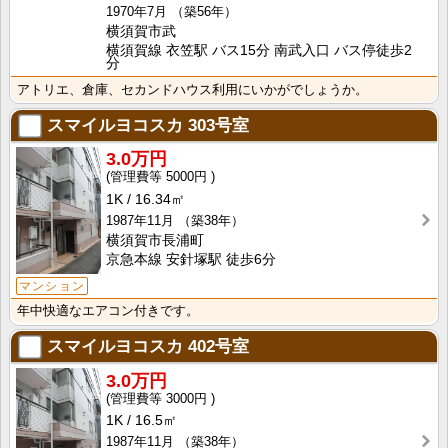
1970年7月
（築56年）
横須賀市武
横須賀線 衣笠駅 バス15分 南武入口 バス停徒歩2
分
アトリエ、倉庫、セカンドハウス利用にいかがでしょうか。
スマイルヨコスカ
303号室
3.0万円
5000円
1K
16.34㎡
1987年11月
（築38年）
横須賀市長浦町
京急本線 安針塚駅 徒歩6分
マンション
年中快適なエアコン付きです。
スマイルヨコスカ
402号室
3.0万円
3000円
1K
16.5㎡
1987年11月
（築38年）