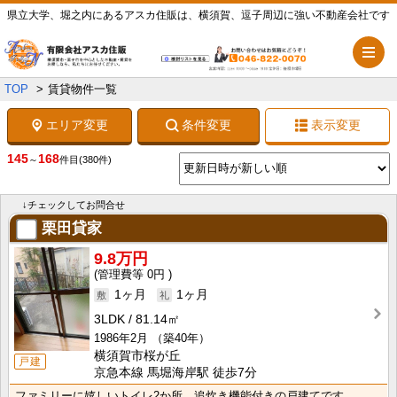
県立大学、堀之内にあるアスカ住販は、横須賀、逗子周辺に強い不動産会社です
メ
TOP
賃貸物件一覧
エリア変更
条件変更
表示変更
145
168
～
件目
(380件)
↓チェックしてお問合せ
栗田貸家
9.8万円
0円
1ヶ月
1ヶ月
3LDK
81.14㎡
1986年2月
（築40年）
横須賀市桜が丘
戸建
京急本線 馬堀海岸駅 徒歩7分
ファミリーに嬉しいトイレ2か所、追炊き機能付きの戸建てです。