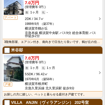
7.0万円
0円
1ヶ月
-
アパート
2DK
34.7㎡
1988年9月
（築37年）
横須賀市鶴が丘
京急本線 横須賀中央駅 バス9分 総合体育館 バス
停徒歩2分
3階角部屋、エアコン付き、南向きで日当たり良いです、鶴が丘の住宅街です。新婚さんに是非。
米谷邸
7.0万円
0円
1ヶ月
1ヶ月
5SDK
96.42㎡
1970年6月
（築56年）
横須賀市根岸町
戸建
京急久里浜線 北久里浜駅 徒歩9分
お探しの方に嬉しい、ペットと暮らせる庭付き戸建てです。
VILLA ANJIN（ヴィラアンジン）
202号室