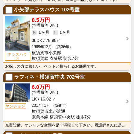
小矢部テラスハウス
102号室
8.5万円
0円
1ヶ月
1ヶ月
3LDK
75.98㎡
1989年12月
（築36年）
横須賀市小矢部
テラスハウ
ス
横須賀線 衣笠駅 徒歩7分
お探しの方に嬉しい、ペットと暮らせるお部屋です。
ラフィネ・横須賀中央
702号室
6.0万円
0円
1K
16.02㎡
2017年1月
（築9年）
マンション
横須賀市米が浜通
京急本線 横須賀中央駅 徒歩7分
充実設備、オシャレな空間を是非満喫して下さい。看護師さんに是非、敷金礼金無し、早いもの勝ちです。