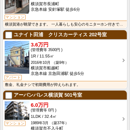
横須賀市長浦町
京急本線 安針塚駅 徒歩6分
マンション
横須賀港が眺望できます。 一人暮らしも安心のモニターホン付きです。
ユナイト田浦 クリスカーティス
202号室
3.6万円
3500円
1R
11.55㎡
2016年10月
（築9年）
横須賀市船越町
京急本線 京急田浦駅 徒歩5分
アパート
敷金、礼金ナシで初期費用が抑えられます。
アーバンパレス横須賀
501号室
6.0万円
0円
1LDK
32.4㎡
1989年3月
（築37年）
マンション
横須賀市不入斗町