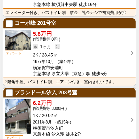
京急本線 横須賀中央駅 徒歩16分
エレベーター付き、バストイレ別、敷金、礼金ナシで初期費用が抑えられます。
コーポ峰
201号室
5.8万円
0円
1ヶ月
-
アパート
2K
28.45㎡
1977年10月
（築48年）
横須賀市安浦町
京急本線 県立大学（京急）駅 徒歩5分
2階角部屋、バストイレ別、エアコン付き、室内きれいです。
プランドール汐入
203号室
6.2万円
3000円
1K
20.02㎡
2011年8月
（築15年）
横須賀市汐入町
京急本線 汐入駅 徒歩2分
アパート