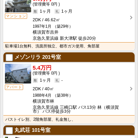
0円
1ヶ月
1ヶ月
マンション
2DK
46.62㎡
1997年1月
（築29年）
横須賀市吉井
京急久里浜線 新大津駅 徒歩20分
駐車場1台無料、洗面所独立、都市ガス使用、角部屋
メゾンリラ
201号室
5.4万円
0円
1ヶ月
-
アパート
2DK
40㎡
1988年4月
（築38年）
横須賀市林
京急久里浜線 三崎口駅 バス13分 林（横須賀
市） バス停徒歩3分
バストイレ別、2階角部屋、礼金無し、
丸武荘
101号室