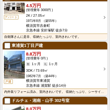
4.5万円
3000円
2K
27.05㎡
アパート
1971年8月
（築55年）
横須賀市吉倉町
京急本線 安針塚駅 徒歩7分
自衛隊さんに是非、収納たっぷり、室内きれいです。
東浦賀1丁目戸建
8.8万円
0円
1ヶ月
1ヶ月
3DK
73.69㎡
1982年7月
（築44年）
横須賀市東浦賀
戸建
京急本線 浦賀駅 徒歩14分
内外装リフォーム済み、室内きれいです。 収納たっぷり、シーサイドライフを満喫しましょう。
ドルチェ・湘南・山手
302号室
8.0万円