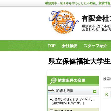
横須賀市・逗子市を中心とした不動産、賃貸情報
TOP
会社概要
スタッフ紹介
県立保健福祉大学・神奈川歯科大学
県立保健福祉大学生
検索
沿線を選択
■ご希望の沿線をお選びください。
（複数選択が可能です。）