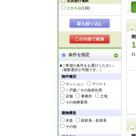
京浜急行電鉄
京急本線
(138)
駅を絞り込む
間
条件を指定
31
■ご希望の条件をお選びください。
（複数選択が可能です。）
物件種別
マンション
アパート
一戸建／その他居住用
店舗
事務所
土地
その他事業用
建物構造
木造
鉄筋系・鉄骨系
その他