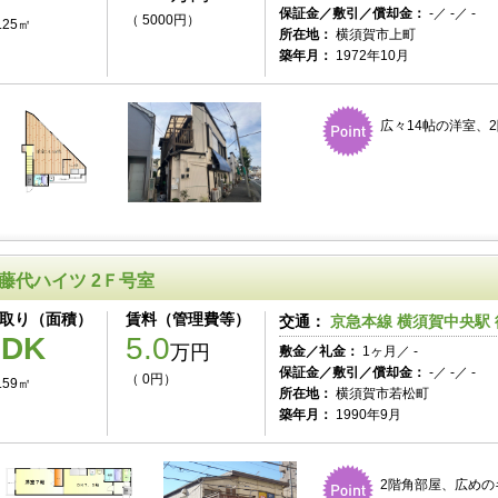
保証金／敷引／償却金：
-／ -／ -
（ 5000円）
.25㎡
所在地：
横須賀市上町
築年月：
1972年10月
広々14帖の洋室、
藤代ハイツ 2Ｆ号室
取り（面積）
賃料（管理費等）
交通：
京急本線 横須賀中央駅 
1DK
5.0
万円
敷金／礼金：
1ヶ月／ -
保証金／敷引／償却金：
-／ -／ -
（ 0円）
.59㎡
所在地：
横須賀市若松町
築年月：
1990年9月
2階角部屋、広めの