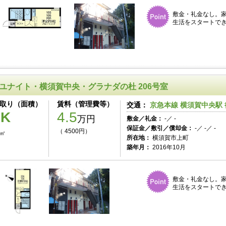
敷金・礼金なし。家
生活をスタートでき
ユナイト・横須賀中央・グラナダの杜 206号室
取り（面積）
賃料（管理費等）
交通：
京急本線 横須賀中央駅 
1K
4.5
万円
敷金／礼金：
-／ -
保証金／敷引／償却金：
-／ -／ -
（ 4500円）
3㎡
所在地：
横須賀市上町
築年月：
2016年10月
敷金・礼金なし。家
生活をスタートでき