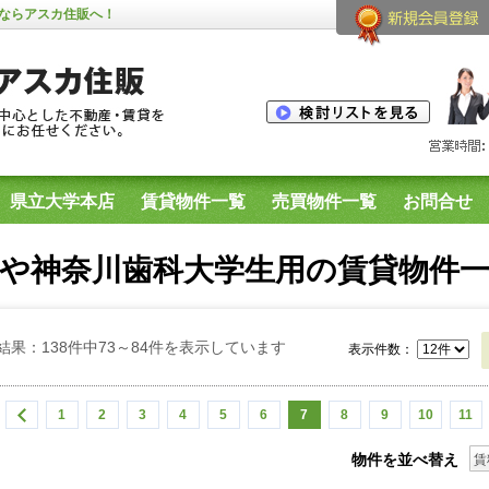
ならアスカ住販へ！
県立大学本店
賃貸物件一覧
売買物件一覧
お問合せ
生用物件
横須賀市内のプリマシリーズ空室一覧
や神奈川歯科大学生用の賃貸物件
結果：138件中73～84件を表示しています
表示件数：
1
2
3
4
5
6
7
8
9
10
11
物件を並べ替え
賃