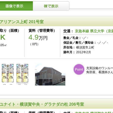
アリアンス上町 201号室
取り（面積）
賃料（管理費等）
交通：
京急本線 県立大学（京急
1K
4.9
万円
敷金／礼金：
-／ -
保証金／敷引／償却金：
-／ -／ -
（ 0円）
.05㎡
所在地：
横須賀市上町
築年月：
2012年2月
充実設備のワンル
角部屋、看護師さ
ユナイト・横須賀中央・グラナダの杜 206号室