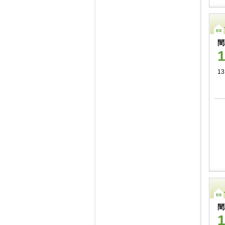
間
13
間