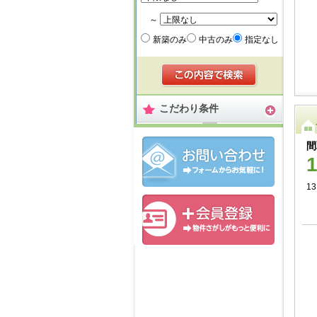
～
新築のみ
中古のみ
指定なし
こだわり条件
間
1