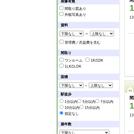
間
画像有無
間取り図あり
外観写真あり
1
賃料
～
管理費／共益費を含む
間取り
ワンルーム
1K/1DK
1LK/1LDK
面積
～
駅徒歩
間
1分以内
5分以内
7分以内
10分以内
15分以内
指定なし
1
築年数