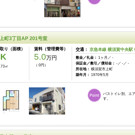
上町3丁目AP 201号室
取り（面積）
賃料（管理費等）
交通：
京急本線 横須賀中央駅 
1K
5.0
万円
敷金／礼金：
1ヶ月／ -
保証金／敷引／償却金：
-／ -／ -
（ 0円）
.73㎡
所在地：
横須賀市上町
築年月：
1970年5月
バストイレ別、エ
す。