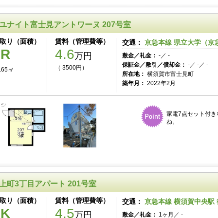
ユナイト富士見アントワーヌ 207号室
取り（面積）
賃料（管理費等）
交通：
京急本線 県立大学（京急
1R
4.6
万円
敷金／礼金：
-／ -
保証金／敷引／償却金：
-／ -／ -
（ 3500円）
.65㎡
所在地：
横須賀市富士見町
築年月：
2022年2月
家電7点セット付き
ね。
上町3丁目アパート 201号室
取り（面積）
賃料（管理費等）
交通：
京急本線 横須賀中央駅 
1K
4.5
万円
敷金／礼金：
1ヶ月／ -