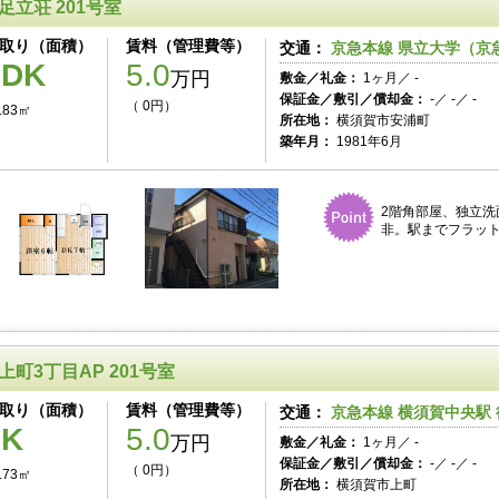
足立荘 201号室
取り（面積）
賃料（管理費等）
交通：
京急本線 県立大学（京急
1DK
5.0
万円
敷金／礼金：
1ヶ月／ -
保証金／敷引／償却金：
-／ -／ -
（ 0円）
.83㎡
所在地：
横須賀市安浦町
築年月：
1981年6月
2階角部屋、独立洗
非。駅までフラッ
上町3丁目AP 201号室
取り（面積）
賃料（管理費等）
交通：
京急本線 横須賀中央駅 
1K
5.0
万円
敷金／礼金：
1ヶ月／ -
保証金／敷引／償却金：
-／ -／ -
（ 0円）
.73㎡
所在地：
横須賀市上町