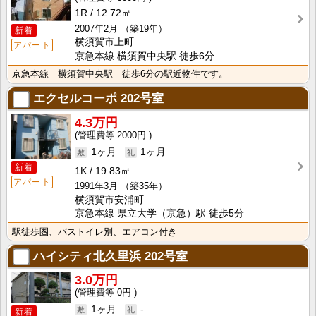
1R
12.72㎡
2007年2月
（築19年）
新着
横須賀市上町
アパート
京急本線 横須賀中央駅 徒歩6分
京急本線 横須賀中央駅 徒歩6分の駅近物件です。
エクセルコーポ
202号室
4.3万円
2000円
1ヶ月
1ヶ月
新着
1K
19.83㎡
アパート
1991年3月
（築35年）
横須賀市安浦町
京急本線 県立大学（京急）駅 徒歩5分
駅徒歩圏、バストイレ別、エアコン付き
ハイシティ北久里浜
202号室
3.0万円
0円
1ヶ月
-
新着