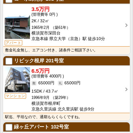
3.5万円
0円
2K
32㎡
1965年2月
（築61年）
横須賀市深田台
京急本線 県立大学（京急）駅 徒歩10分
アパート
敷金礼金無し、エアコン付き、諸条件ご相談下さい。
リビック根岸
201号室
6.5万円
4000円
65000円
65000円
1SDK
43.7㎡
マンション
1996年9月
（築29年）
横須賀市根岸町
京急久里浜線 北久里浜駅 徒歩9分
駅迄、平坦なので、通期もらくらくですね。
緑ヶ丘アパート
102号室