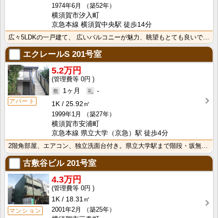
1974年6月
（築52年）
横須賀市汐入町
京急本線 横須賀中央駅 徒歩14分
広々5LDKの一戸建て、 広いバルコニーが魅力、眺望もとても良いです。 ペット応相談敷金プラス1
エクレールS
201号室
5.2万円
0円
1ヶ月
-
アパート
1K
25.92㎡
1999年1月
（築27年）
横須賀市安浦町
京急本線 県立大学（京急）駅 徒歩4分
2階角部屋、エアコン、独立洗面台付き。県立大学駅まで階段・坂無しです
古敷谷ビル
201号室
4.3万円
0円
1K
18.31㎡
2001年2月
（築25年）
マンション