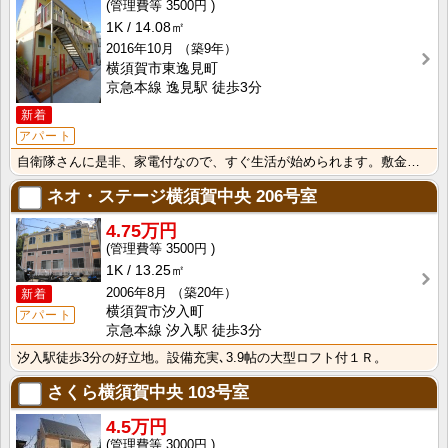
3500円
1K
14.08㎡
2016年10月
（築9年）
横須賀市東逸見町
京急本線 逸見駅 徒歩3分
新着
アパート
自衛隊さんに是非、家電付なので、すぐ生活が始められます。敷金、礼金なし、初期費用も抑えられます。
ネオ・ステージ横須賀中央
206号室
4.75万円
3500円
1K
13.25㎡
2006年8月
（築20年）
新着
横須賀市汐入町
アパート
京急本線 汐入駅 徒歩3分
汐入駅徒歩3分の好立地。設備充実､3.9帖の大型ロフト付１Ｒ。
さくら横須賀中央
103号室
4.5万円
3000円