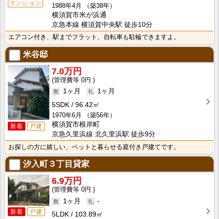
マンション
1988年4月
（築38年）
横須賀市米が浜通
京急本線 横須賀中央駅 徒歩10分
エアコン付き、駅までフラット、自転車も駐輪できますよ。
米谷邸
7.0万円
0円
1ヶ月
1ヶ月
5SDK
96.42㎡
1970年6月
（築56年）
横須賀市根岸町
新着
戸建
京急久里浜線 北久里浜駅 徒歩9分
お探しの方に嬉しい、ペットと暮らせる庭付き戸建てです。
汐入町３丁目貸家
6.9万円
0円
1ヶ月
-
新着
戸建
5LDK
103.89㎡