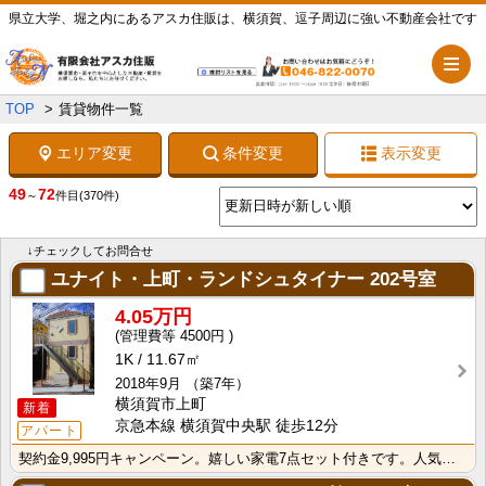
県立大学、堀之内にあるアスカ住販は、横須賀、逗子周辺に強い不動産会社です
メ
TOP
賃貸物件一覧
エリア変更
条件変更
表示変更
49
72
～
件目
(370件)
↓チェックしてお問合せ
ユナイト・上町・ランドシュタイナー
202号室
4.05万円
4500円
1K
11.67㎡
2018年9月
（築7年）
横須賀市上町
新着
京急本線 横須賀中央駅 徒歩12分
アパート
契約金9,995円キャンペーン。嬉しい家電7点セット付きです。人気のロフト付きデザイナーズアパート。･･･