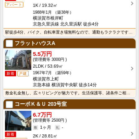
アパート
1K
19.32㎡
1988年1月
（築38年）
横須賀市根岸町
京急久里浜線 北久里浜駅 徒歩4分
駅徒歩4分、バイク、自転車置き場無料なので、通勤もラクラクですね。
フラットハウスA
5.5万円
3000円
2LDK
53.69㎡
1967年7月
（築59年）
新着
戸建
横須賀市上町
京急本線 横須賀中央駅 徒歩14分
敷金礼金無し、広々リビングが魅力です。生活保護等、諸条件ご相談ください
コーポＫ＆Ｕ
203号室
6.7万円
2500円
1ヶ月
-
新着
2K
28.81㎡