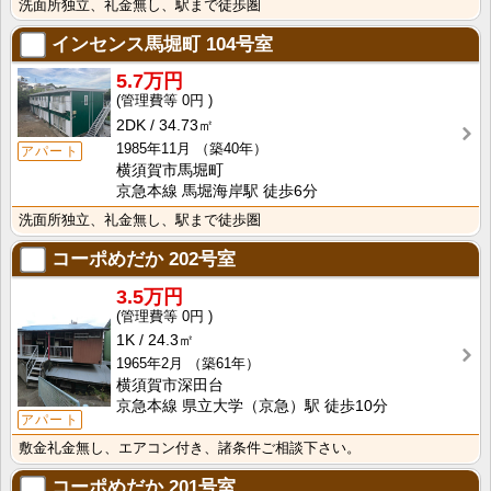
洗面所独立、礼金無し、駅まで徒歩圏
インセンス馬堀町
104号室
5.7万円
0円
2DK
34.73㎡
1985年11月
（築40年）
アパート
横須賀市馬堀町
京急本線 馬堀海岸駅 徒歩6分
洗面所独立、礼金無し、駅まで徒歩圏
コーポめだか
202号室
3.5万円
0円
1K
24.3㎡
1965年2月
（築61年）
横須賀市深田台
京急本線 県立大学（京急）駅 徒歩10分
アパート
敷金礼金無し、エアコン付き、諸条件ご相談下さい。
コーポめだか
201号室