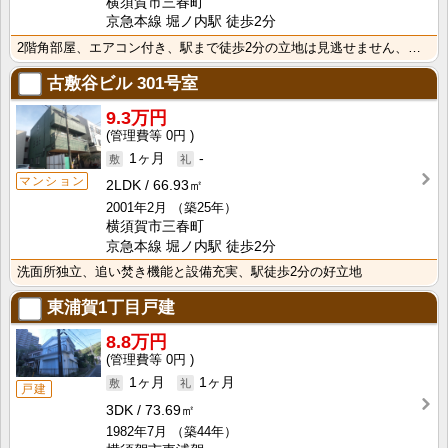
横須賀市三春町
京急本線 堀ノ内駅 徒歩2分
2階角部屋、エアコン付き、駅まで徒歩2分の立地は見逃せません、経済済的な都市ガス使用、是非ご内見下さ･･･
古敷谷ビル
301号室
9.3万円
0円
1ヶ月
-
マンション
2LDK
66.93㎡
2001年2月
（築25年）
横須賀市三春町
京急本線 堀ノ内駅 徒歩2分
洗面所独立、追い焚き機能と設備充実、駅徒歩2分の好立地
東浦賀1丁目戸建
8.8万円
0円
1ヶ月
1ヶ月
戸建
3DK
73.69㎡
1982年7月
（築44年）