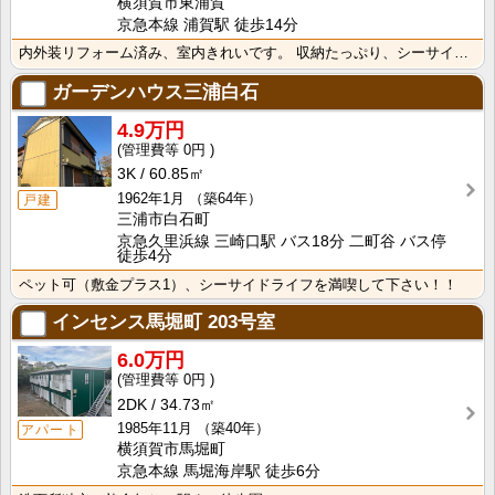
横須賀市東浦賀
京急本線 浦賀駅 徒歩14分
内外装リフォーム済み、室内きれいです。 収納たっぷり、シーサイドライフを満喫しましょう。
ガーデンハウス三浦白石
4.9万円
0円
3K
60.85㎡
1962年1月
（築64年）
戸建
三浦市白石町
京急久里浜線 三崎口駅 バス18分 二町谷 バス停
徒歩4分
ペット可（敷金プラス1）、シーサイドライフを満喫して下さい！！
インセンス馬堀町
203号室
6.0万円
0円
2DK
34.73㎡
1985年11月
（築40年）
アパート
横須賀市馬堀町
京急本線 馬堀海岸駅 徒歩6分